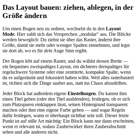
Das Layout bauen: ziehen, ablegen, in der
Größe ändern
Um einen Bogen neu zu ordnen, wechselst du in den
Layout
Mode
. Hier zahlt sich das Versprechen „modular" aus. Die Blöcke
werden beweglich: Du ziehst sie über das Raster, änderst ihre
Größe, damit sie mehr oder weniger Spalten einnehmen, und legst
sie dort ab, wo es für
dein
Auge Sinn ergibt.
Der Bogen lebt auf einem Raster, und du wählst dessen Breite —
ein bequemes zweispaltiges Layout, ein dichteres dreispaltiges für
regelschwere Systeme oder eine zentrierte, kompakte Spalte, wenn
du es aufgeräumt und fokussiert haben willst. Weil alles rasterbasiert
ist, richten sich die Dinge sauber aus, statt ins Chaos abzudriften.
Jeder Block hat außerdem eigene
Einstellungen
. Du kannst ihm
einen Titel geben (oder den Titel ausblenden), festlegen, ob er sich
zum Platzsparen einklappen lässt, seinen Hintergrund transparent
machen oder ihm eine eigene Farbe geben — und sogar Regeln
dafür festlegen, wann er überhaupt sichtbar sein soll. Dieser letzte
Punkt ist auf stille Art mächtig: Ein Block kann nur dann erscheinen,
wenn er relevant ist, sodass Zauberwirker ihren Zauberabschnitt
sehen und alle anderen nicht.