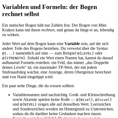
Variablen und Formeln: der Bogen
rechnet selbst
Ein statischer Bogen hält nur Zahlen fest. Der Bogen von Mini
Kraken kann mit ihnen
rechnen
, und genau da fängt er an, lebendig
zu wirken.
Jeder Wert auf dem Bogen kann eine
Variable
sein, auf die sich
andere Teile des Bogens beziehen. Du verweist über die Syntax
namentlich auf eine — zum Beispiel
oder
@{...}
@{LEVEL}
. Sobald ein Wert einen Namen hat, kannst du darauf
@{STRENGTH}
aufbauend Formeln erstellen: ein Feld, das immer „das Doppelte
deines Levels" ist, ein maximaler TP-Wert, der mit jedem
Stufenaufstieg wächst, eine Anzeige, deren Obergrenze berechnet
statt von Hand eingetippt wird.
Ein paar nette Dinge, die du wissen solltest:
Variablennamen sind nachsichtig. Groß- und Kleinschreibung
sowie Akzente spielen keine Rolle —
,
@{Nível}
@{nivel}
und
zeigen alle auf denselben Wert. Leerzeichen
@{NIVEL}
und Sonderzeichen werden im Hintergrund zu Unterstrichen,
sodass du dir darüber keine Gedanken machen musst.