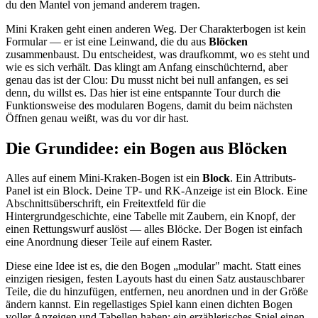
du den Mantel von jemand anderem tragen.
Mini Kraken geht einen anderen Weg. Der Charakterbogen ist kein
Formular — er ist eine Leinwand, die du aus
Blöcken
zusammenbaust. Du entscheidest, was draufkommt, wo es steht und
wie es sich verhält. Das klingt am Anfang einschüchternd, aber
genau das ist der Clou: Du musst nicht bei null anfangen, es sei
denn, du willst es. Das hier ist eine entspannte Tour durch die
Funktionsweise des modularen Bogens, damit du beim nächsten
Öffnen genau weißt, was du vor dir hast.
Die Grundidee: ein Bogen aus Blöcken
Alles auf einem Mini-Kraken-Bogen ist ein
Block
. Ein Attributs-
Panel ist ein Block. Deine TP- und RK-Anzeige ist ein Block. Eine
Abschnittsüberschrift, ein Freitextfeld für die
Hintergrundgeschichte, eine Tabelle mit Zaubern, ein Knopf, der
einen Rettungswurf auslöst — alles Blöcke. Der Bogen ist einfach
eine Anordnung dieser Teile auf einem Raster.
Diese eine Idee ist es, die den Bogen „modular" macht. Statt eines
einzigen riesigen, festen Layouts hast du einen Satz austauschbarer
Teile, die du hinzufügen, entfernen, neu anordnen und in der Größe
ändern kannst. Ein regellastiges Spiel kann einen dichten Bogen
voller Anzeigen und Tabellen haben; ein erzählerisches Spiel einen