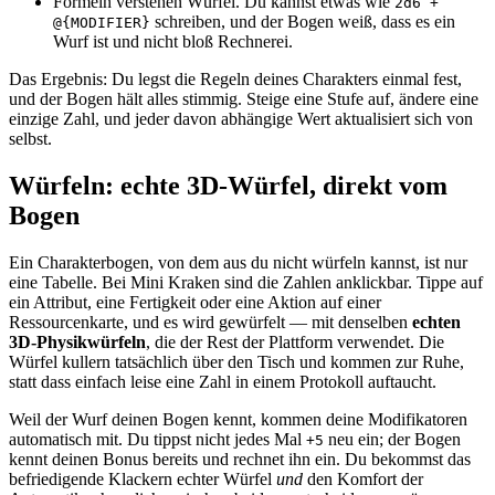
Formeln verstehen Würfel. Du kannst etwas wie
2d6 +
schreiben, und der Bogen weiß, dass es ein
@{MODIFIER}
Wurf ist und nicht bloß Rechnerei.
Das Ergebnis: Du legst die Regeln deines Charakters einmal fest,
und der Bogen hält alles stimmig. Steige eine Stufe auf, ändere eine
einzige Zahl, und jeder davon abhängige Wert aktualisiert sich von
selbst.
Würfeln: echte 3D-Würfel, direkt vom
Bogen
Ein Charakterbogen, von dem aus du nicht würfeln kannst, ist nur
eine Tabelle. Bei Mini Kraken sind die Zahlen anklickbar. Tippe auf
ein Attribut, eine Fertigkeit oder eine Aktion auf einer
Ressourcenkarte, und es wird gewürfelt — mit denselben
echten
3D-Physikwürfeln
, die der Rest der Plattform verwendet. Die
Würfel kullern tatsächlich über den Tisch und kommen zur Ruhe,
statt dass einfach leise eine Zahl in einem Protokoll auftaucht.
Weil der Wurf deinen Bogen kennt, kommen deine Modifikatoren
automatisch mit. Du tippst nicht jedes Mal
neu ein; der Bogen
+5
kennt deinen Bonus bereits und rechnet ihn ein. Du bekommst das
befriedigende Klackern echter Würfel
und
den Komfort der