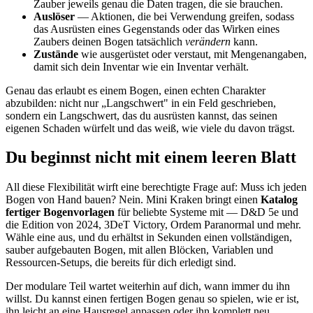
Zauber jeweils genau die Daten tragen, die sie brauchen.
Auslöser
— Aktionen, die bei Verwendung greifen, sodass
das Ausrüsten eines Gegenstands oder das Wirken eines
Zaubers deinen Bogen tatsächlich
verändern
kann.
Zustände
wie ausgerüstet oder verstaut, mit Mengenangaben,
damit sich dein Inventar wie ein Inventar verhält.
Genau das erlaubt es einem Bogen, einen echten Charakter
abzubilden: nicht nur „Langschwert" in ein Feld geschrieben,
sondern ein Langschwert, das du ausrüsten kannst, das seinen
eigenen Schaden würfelt und das weiß, wie viele du davon trägst.
Du beginnst nicht mit einem leeren Blatt
All diese Flexibilität wirft eine berechtigte Frage auf: Muss ich jeden
Bogen von Hand bauen? Nein. Mini Kraken bringt einen
Katalog
fertiger Bogenvorlagen
für beliebte Systeme mit — D&D 5e und
die Edition von 2024, 3DeT Victory, Ordem Paranormal und mehr.
Wähle eine aus, und du erhältst in Sekunden einen vollständigen,
sauber aufgebauten Bogen, mit allen Blöcken, Variablen und
Ressourcen-Setups, die bereits für dich erledigt sind.
Der modulare Teil wartet weiterhin auf dich, wann immer du ihn
willst. Du kannst einen fertigen Bogen genau so spielen, wie er ist,
ihn leicht an eine Hausregel anpassen oder ihn komplett neu