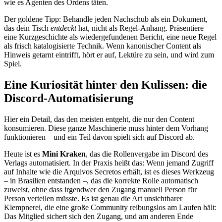
wie es Agenten des Ordens täten.
Der goldene Tipp: Behandle jeden Nachschub als ein Dokument,
das dein Tisch
entdeckt
hat, nicht als Regel-Anhang. Präsentiere
eine Kurzgeschichte als wiedergefundenen Bericht, eine neue Regel
als frisch katalogisierte Technik. Wenn kanonischer Content als
Hinweis getarnt eintrifft, hört er auf, Lektüre zu sein, und wird zum
Spiel.
Eine Kuriosität hinter den Kulissen: die
Discord-Automatisierung
Hier ein Detail, das den meisten entgeht, die nur den Content
konsumieren. Diese ganze Maschinerie muss hinter dem Vorhang
funktionieren – und ein Teil davon spielt sich auf Discord ab.
Heute ist es
Mini Kraken
, das die Rollenvergabe im Discord des
Verlags automatisiert. In der Praxis heißt das: Wenn jemand Zugriff
auf Inhalte wie die Arquivos Secretos erhält, ist es dieses Werkzeug
– in Brasilien entstanden –, das die korrekte Rolle automatisch
zuweist, ohne dass irgendwer den Zugang manuell Person für
Person verteilen müsste. Es ist genau die Art unsichtbarer
Klempnerei, die eine große Community reibungslos am Laufen hält:
Das Mitglied sichert sich den Zugang, und am anderen Ende