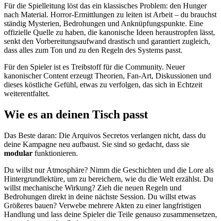
Für die Spielleitung löst das ein klassisches Problem: den Hunger
nach Material. Horror-Ermittlungen zu leiten ist Arbeit – du brauchst
ständig Mysterien, Bedrohungen und Anknüpfungspunkte. Eine
offizielle Quelle zu haben, die kanonische Ideen heraustropfen lässt,
senkt den Vorbereitungsaufwand drastisch und garantiert zugleich,
dass alles zum Ton und zu den Regeln des Systems passt.
Für den Spieler ist es Treibstoff für die Community. Neuer
kanonischer Content erzeugt Theorien, Fan-Art, Diskussionen und
dieses köstliche Gefühl, etwas zu verfolgen, das sich in Echtzeit
weiterentfaltet.
Wie es an deinen Tisch passt
Das Beste daran: Die Arquivos Secretos verlangen nicht, dass du
deine Kampagne neu aufbaust. Sie sind so gedacht, dass sie
modular
funktionieren.
Du willst nur Atmosphäre? Nimm die Geschichten und die Lore als
Hintergrundlektüre, um zu bereichern, wie du die Welt erzählst. Du
willst mechanische Wirkung? Zieh die neuen Regeln und
Bedrohungen direkt in deine nächste Session. Du willst etwas
Größeres bauen? Verwebe mehrere Akten zu einer langfristigen
Handlung und lass deine Spieler die Teile genauso zusammensetzen,