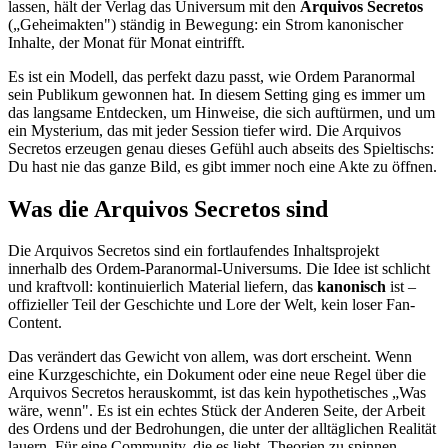
lassen, hält der Verlag das Universum mit den
Arquivos Secretos
(„Geheimakten") ständig in Bewegung: ein Strom kanonischer
Inhalte, der Monat für Monat eintrifft.
Es ist ein Modell, das perfekt dazu passt, wie Ordem Paranormal
sein Publikum gewonnen hat. In diesem Setting ging es immer um
das langsame Entdecken, um Hinweise, die sich auftürmen, und um
ein Mysterium, das mit jeder Session tiefer wird. Die Arquivos
Secretos erzeugen genau dieses Gefühl auch abseits des Spieltischs:
Du hast nie das ganze Bild, es gibt immer noch eine Akte zu öffnen.
Was die Arquivos Secretos sind
Die Arquivos Secretos sind ein fortlaufendes Inhaltsprojekt
innerhalb des Ordem-Paranormal-Universums. Die Idee ist schlicht
und kraftvoll: kontinuierlich Material liefern, das
kanonisch
ist –
offizieller Teil der Geschichte und Lore der Welt, kein loser Fan-
Content.
Das verändert das Gewicht von allem, was dort erscheint. Wenn
eine Kurzgeschichte, ein Dokument oder eine neue Regel über die
Arquivos Secretos herauskommt, ist das kein hypothetisches „Was
wäre, wenn". Es ist ein echtes Stück der Anderen Seite, der Arbeit
des Ordens und der Bedrohungen, die unter der alltäglichen Realität
lauern. Für eine Community, die es liebt, Theorien zu spinnen,