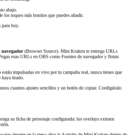
to abajo.
de los toques más bonitos que puedes añadir.
s para hoy.
e navegador
(Browser Source). Mini Kraken te entrega URLs
lan. Pegas esas URLs en OBS como Fuentes de navegador y flotan
están impulsadas en vivo por tu campaña real, nunca tienes que
 haya tirado.
 unos cuantos ajustes sencillos y un botón de copiar. Configúralo
tenga su ficha de personaje configurada: los overlays extraen
sión.
 de que alguien en la mesa abra la Activity de Mini Kraken dentro de