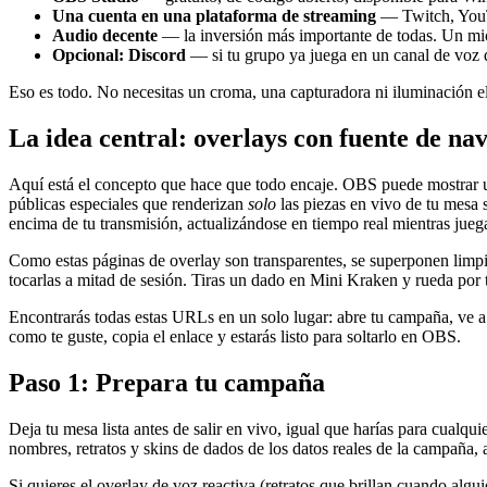
Una cuenta en una plataforma de streaming
— Twitch, YouTu
Audio decente
— la inversión más importante de todas. Un mi
Opcional: Discord
— si tu grupo ya juega en un canal de voz d
Eso es todo. No necesitas un croma, una capturadora ni iluminación e
La idea central: overlays con fuente de na
Aquí está el concepto que hace que todo encaje. OBS puede mostrar 
públicas especiales que renderizan
solo
las piezas en vivo de tu mesa 
encima de tu transmisión, actualizándose en tiempo real mientras jueg
Como estas páginas de overlay son transparentes, se superponen lim
tocarlas a mitad de sesión. Tiras un dado en Mini Kraken y rueda por 
Encontrarás todas estas URLs en un solo lugar: abre tu campaña, ve a 
como te guste, copia el enlace y estarás listo para soltarlo en OBS.
Paso 1: Prepara tu campaña
Deja tu mesa lista antes de salir en vivo, igual que harías para cualq
nombres, retratos y skins de dados de los datos reales de la campaña,
Si quieres el overlay de voz reactiva (retratos que brillan cuando alg