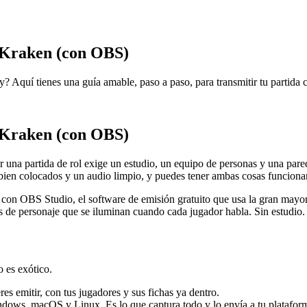
 Kraken (con OBS)
? Aquí tienes una guía amable, paso a paso, para transmitir tu partida
 Kraken (con OBS)
r una partida de rol exige un estudio, un equipo de personas y una pared
bien colocados y un audio limpio, y puedes tener ambas cosas funciona
n con OBS Studio, el software de emisión gratuito que usa la gran mayo
os de personaje que se iluminan cuando cada jugador habla. Sin estudio.
o es exótico.
s emitir, con tus jugadores y sus fichas ya dentro.
ndows, macOS y Linux. Es lo que captura todo y lo envía a tu platafor