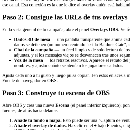
ese canal. Esa conexión es la que le dice al overlay quién está hablan
Paso 2: Consigue las URLs de tus overlays
En la vista general de tu campaña, abre el panel
Overlays OBS
. Verá
Dados 3D de mesa
— una pantalla transparente que anima cada
dados se detienen (un número centrado "estilo Baldur's Gate",
Chat de la campaña
— un feed limpio y de solo lectura de los 
adjuntas, y si los mensajes viejos se desvanecen tras unos segu
Voz de la mesa
— los retratos reactivos. Aparece el retrato de
nombres, y ajustar cuánto se atenúan los jugadores callados.
Ajusta cada uno a tu gusto y luego pulsa copiar. Ten estos enlaces a 
Fuente de navegador en OBS.
Paso 3: Construye tu escena de OBS
Abre OBS y crea una nueva
Escena
(el panel inferior izquierdo); 
fuentes, de atrás hacia delante.
Añade tu fondo o mapa.
Esto puede ser una "Captura de venta
Añade el overlay de dados.
Haz clic en el
+
bajo Fuentes, eli