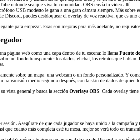
be o donde sea que viva tu comunidad. OBS envía tu video allí.
crófono USB modesto le gana a una gran cámara siempre. Más sobre es
e Discord, puedes desbloquear el overlay de voz reactiva, que es uno 
legante para empezar. Esas son mejoras para más adelante, no requisito
vegador
una página web como una capa dentro de tu escena: lo llama
Fuente d
sobre un fondo transparente: los dados, el chat, los retratos que hab
as.
piamente sobre un mapa, una webcam o un fondo personalizado. Y como 
tu transmisión medio segundo después, con la skin de dados de quien lo
su vista general y busca la sección
Overlays OBS
. Cada overlay tiene
uier sesión. Asegúrate de que cada jugador se haya unido a la campaña y 
 así que cuanto más completa esté tu mesa, mejor se verá todo en transmi
uien habla), reúne a tu grupo en un canal de voz de Discord y asegúrate