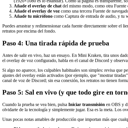
(1920×1080 es lo estándar). Como la página es transparente, so
Añade el overlay de chat
del mismo modo, como otra Fuente de
Añade el overlay de voz
como una tercera Fuente de navegador,
Añade tu micrófono
como Captura de entrada de audio, y tu w
Puedes arrastrar y redimensionar cada fuente directamente sobre el li
retratos por encima del fondo.
Paso 4: Una tirada rápida de prueba
Antes de salir en vivo, haz un ensayo. En Mini Kraken, tira unos dado
el overlay de voz configurado, habla en el canal de Discord y observa
Si algo no aparece, los culpables habituales son simples: revisa que p
ajustes del overlay están activados (por ejemplo, que "mostrar tiradas"
canal de voz de Discord; sin esa conexión, los retratos no tienen form
Paso 5: Sal en vivo (y que todo gire en torn
Cuando la prueba se vea bien, pulsa
Iniciar transmisión
en OBS y dir
olvidarte de la tecnología y simplemente jugar. Esa es la meta. Los ove
Unas pocas notas amables de producción que importan más que cualq