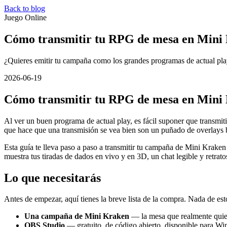
Back to blog
Juego Online
Cómo transmitir tu RPG de mesa en Mini
¿Quieres emitir tu campaña como los grandes programas de actual play
2026-06-19
Cómo transmitir tu RPG de mesa en Mini
Al ver un buen programa de actual play, es fácil suponer que transmiti
que hace que una transmisión se vea bien son un puñado de overlays 
Esta guía te lleva paso a paso a transmitir tu campaña de Mini Krake
muestra tus tiradas de dados en vivo y en 3D, un chat legible y retrat
Lo que necesitarás
Antes de empezar, aquí tienes la breve lista de la compra. Nada de est
Una campaña de Mini Kraken
— la mesa que realmente quiere
OBS Studio
— gratuito, de código abierto, disponible para Wi