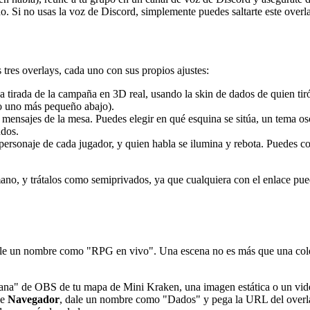
do. Si no usas la voz de Discord, simplemente puedes saltarte este overl
s tres overlays, cada uno con sus propios ajustes:
 tirada de la campaña en 3D real, usando la skin de dados de quien tir
 o uno más pequeño abajo).
mensajes de la mesa. Puedes elegir en qué esquina se sitúa, un tema osc
ndos.
l personaje de cada jugador, y quien habla se ilumina y rebota. Puedes c
mano, y trátalos como semiprivados, ya que cualquiera con el enlace pu
ponle un nombre como "RPG en vivo". Una escena no es más que una col
na" de OBS de tu mapa de Mini Kraken, una imagen estática o un video.
ge
Navegador
, dale un nombre como "Dados" y pega la URL del overlay