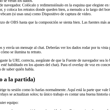
lo se verán los dados.
 navegador. Colócalo y redimensiónalo en la esquina que elegiste en s
 y coloca los retratos donde queden bien, a menudo a lo largo del bord
ebcam (si usas una) como Dispositivo de captura de video.
enzo de OBS hasta que la composición se sienta bien. Las fuentes más arr
s y envía un mensaje al chat. Deberías ver los dados rodar por tu vista 
 cómo se ilumina tu retrato.
egaste la URL correcta, asegúrate de que la Fuente de navegador sea lo 
 esté habilitado en los ajustes del chat). Para el overlay de voz en conc
a de saber quién habla.
o a la partida)
ige tu sesión como lo harías normalmente. Aquí está la parte que vale l
rlays se actualizan solos; tu único trabajo es contar una buena historia
uier equipo: