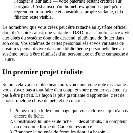
l'adapter à leur table — votre paternité restant créditée sur
l'original. C'est ainsi qu'un homebrew grandit : quelqu'un
reprend votre squelette et construit sa propre variante, et la
filiation reste visible.
Le homebrew que vous créez peut être rattaché au système officiel
dont il s'inspire : ainsi, une variante « D&D, mais à notre sauce » vit
aux côtés du système dont elle descend, plutôt que de flotter dans
son coin. Vos schémas de cartes personnalisés et vos variantes de
créatures peuvent vivre dans une bibliothèque personnelle liée au
système, prêts à être réutilisés d'un personnage et d'une campagne à
l'autre.
Un premier projet réaliste
Si tout cela vous semble beaucoup, voici une vraie note rassurante :
vous n'avez pas à tout faire d'un coup, et votre premier système n'a
pas à être parfait. La façon la plus gratifiante d'apprendre, c'est de
choisir quelque chose de petit et de concret :
Prenez un jeu indé d'une page que vous adorez et qui n'a pas
encore de fiche.
Construisez-lui une seule fiche — des attributs, un compteur
ou deux, une forme de Carte de ressource.
Branchez la poignée de formules dont il a besoin.