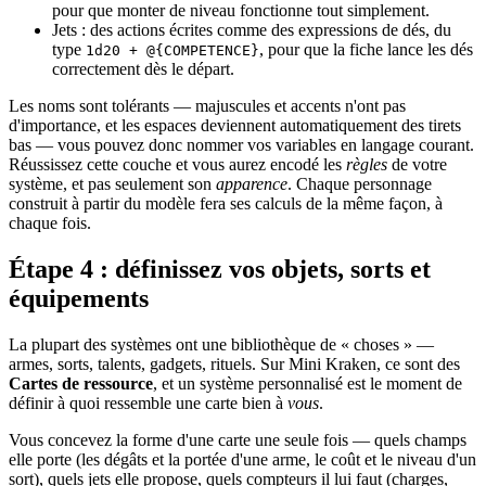
pour que monter de niveau fonctionne tout simplement.
Jets : des actions écrites comme des expressions de dés, du
type
, pour que la fiche lance les dés
1d20 + @{COMPETENCE}
correctement dès le départ.
Les noms sont tolérants — majuscules et accents n'ont pas
d'importance, et les espaces deviennent automatiquement des tirets
bas — vous pouvez donc nommer vos variables en langage courant.
Réussissez cette couche et vous aurez encodé les
règles
de votre
système, et pas seulement son
apparence
. Chaque personnage
construit à partir du modèle fera ses calculs de la même façon, à
chaque fois.
Étape 4 : définissez vos objets, sorts et
équipements
La plupart des systèmes ont une bibliothèque de « choses » —
armes, sorts, talents, gadgets, rituels. Sur Mini Kraken, ce sont des
Cartes de ressource
, et un système personnalisé est le moment de
définir à quoi ressemble une carte bien à
vous
.
Vous concevez la forme d'une carte une seule fois — quels champs
elle porte (les dégâts et la portée d'une arme, le coût et le niveau d'un
sort), quels jets elle propose, quels compteurs il lui faut (charges,