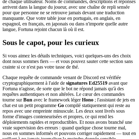
de chaque utilisateur. Noms de commandes, descriptions et réponses
arrivent dans la langue du joueur, avec une chaîne de repli sensée
pour que personne ne se retrouve jamais devant une traduction
manquante. Que votre table joue en portugais, en anglais, en
espagnol, en français, en japonais ou dans n'importe quelle autre
langue, Fortuna rejoint chacun là où il est.
Sous le capot, pour les curieux
Si vous aimez les détails techniques, voici quelques-uns des choix
dont nous sommes fiers — et vous pouvez sauter cette section sans
crainte si ce n'est pas votre tasse de thé.
Chaque requête de commande venant de Discord est vérifiée
cryptographiquement à l'aide de
signatures Ed25519
avant que
Fortuna n'agisse, de sorte que le bot ne répond jamais qu'à des
requêtes authentiques et non altérées. Le cœur des commandes
tourne sur
Bun
avec le framework léger
Hono
; l'assistant de jets en
chat est un petit programme
Go
compilé statiquement qui reste au
repos avec une empreinte minuscule. Les deux sont livrés sous
forme d'images conteneurisées et propres, ce qui rend les
déploiements rapides et reproductibles. Et nous avons branché une
vraie supervision des erreurs : quand quelque chose tourne mal,
nous en sommes informés et pouvons corriger rapidement — tout en
veillant à ne jamais journaliser la moindre donnée sensible.