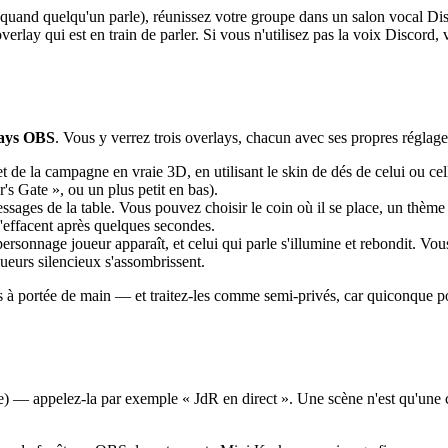
nt quand quelqu'un parle), réunissez votre groupe dans un salon vocal Dis
'overlay qui est en train de parler. Si vous n'utilisez pas la voix Disco
ays OBS
. Vous y verrez trois overlays, chacun avec ses propres réglage
de la campagne en vraie 3D, en utilisant le skin de dés de celui ou celle
s Gate », ou un plus petit en bas).
ssages de la table. Vous pouvez choisir le coin où il se place, un thème
 s'effacent après quelques secondes.
personnage joueur apparaît, et celui qui parle s'illumine et rebondit. Vou
joueurs silencieux s'assombrissent.
s à portée de main — et traitez-les comme semi-privés, car quiconque po
) — appelez-la par exemple « JdR en direct ». Une scène n'est qu'une 