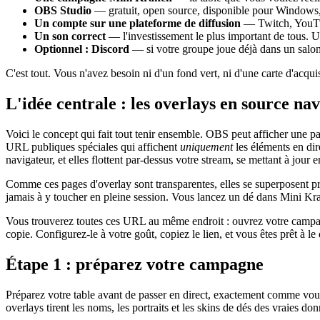
OBS Studio
— gratuit, open source, disponible pour Windows, m
Un compte sur une plateforme de diffusion
— Twitch, YouTub
Un son correct
— l'investissement le plus important de tous. 
Optionnel : Discord
— si votre groupe joue déjà dans un salon 
C'est tout. Vous n'avez besoin ni d'un fond vert, ni d'une carte d'acqu
L'idée centrale : les overlays en source na
Voici le concept qui fait tout tenir ensemble. OBS peut afficher une 
URL publiques spéciales qui affichent
uniquement
les éléments en dir
navigateur, et elles flottent par-dessus votre stream, se mettant à jour
Comme ces pages d'overlay sont transparentes, elles se superposent p
jamais à y toucher en pleine session. Vous lancez un dé dans Mini Krake
Vous trouverez toutes ces URL au même endroit : ouvrez votre campagn
copie. Configurez-le à votre goût, copiez le lien, et vous êtes prêt à 
Étape 1 : préparez votre campagne
Préparez votre table avant de passer en direct, exactement comme vous
overlays tirent les noms, les portraits et les skins de dés des vraies d