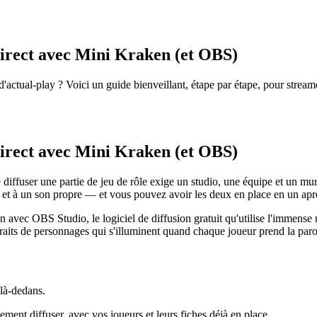
direct avec Mini Kraken (et OBS)
actual-play ? Voici un guide bienveillant, étape par étape, pour stream
direct avec Mini Kraken (et OBS)
diffuser une partie de jeu de rôle exige un studio, une équipe et un mur 
s et à un son propre — et vous pouvez avoir les deux en place en un apr
ec OBS Studio, le logiciel de diffusion gratuit qu'utilise l'immense m
ortraits de personnages qui s'illuminent quand chaque joueur prend la par
 là-dedans.
ment diffuser, avec vos joueurs et leurs fiches déjà en place.