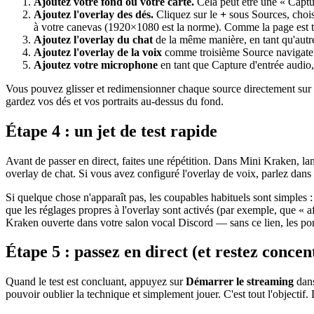
Ajoutez votre fond ou votre carte.
Cela peut être une « Captur
Ajoutez l'overlay des dés.
Cliquez sur le
+
sous Sources, choi
à votre canevas (1920×1080 est la norme). Comme la page est tra
Ajoutez l'overlay du chat
de la même manière, en tant qu'autre
Ajoutez l'overlay de la voix
comme troisième Source navigateur,
Ajoutez votre microphone
en tant que Capture d'entrée audio,
Vous pouvez glisser et redimensionner chaque source directement sur l
gardez vos dés et vos portraits au-dessus du fond.
Étape 4 : un jet de test rapide
Avant de passer en direct, faites une répétition. Dans Mini Kraken, l
overlay de chat. Si vous avez configuré l'overlay de voix, parlez dans l
Si quelque chose n'apparaît pas, les coupables habituels sont simples 
que les réglages propres à l'overlay sont activés (par exemple, que « aff
Kraken ouverte dans votre salon vocal Discord — sans ce lien, les por
Étape 5 : passez en direct (et restez concent
Quand le test est concluant, appuyez sur
Démarrer le streaming
dans
pouvoir oublier la technique et simplement jouer. C'est tout l'objectif. 