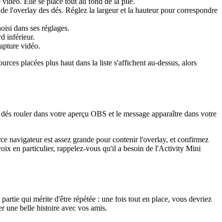
idéo. Elle se place tout au fond de la pile.
e l'overlay des dés. Réglez la largeur et la hauteur pour correspondre
oisi dans ses réglages.
d inférieur.
apture vidéo.
es placées plus haut dans la liste s'affichent au-dessus, alors
 dés rouler dans votre aperçu OBS et le message apparaître dans votre
ce navigateur est assez grande pour contenir l'overlay, et confirmez
voix en particulier, rappelez-vous qu'il a besoin de l'Activity Mini
rtie qui mérite d'être répétée : une fois tout en place, vous devriez
ter une belle histoire avec vos amis.