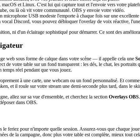
acOS et Linux. C'est lui qui capture tout et l'envoie vers votre platef
e, ou là où vit votre communauté. OBS y envoie votre vidéo.
Un microphone USB modeste l'emporte à chaque fois sur une excellente 
vocal Discord, vous pouvez débloquer l'overlay de voix réactive, l'une d
isition, ni d'un éclairage sophistiqué pour démarrer. Ce sont des améliora
vigateur
page web sous forme de calque dans votre scène — il appelle cela une
So
ect de votre table sur un fond transparent : les dés, le chat, les portra
 en temps réel pendant que vous jouez.
roprement à une carte, une webcam ou un fond personnalisé. Et comme el
n, et il roule sur votre stream une demi-seconde plus tard, dans le skin 
e, allez sur sa vue d'ensemble, et cherchez la section
Overlays OBS
le déposer dans OBS.
 le feriez pour n'importe quelle session. Assurez-vous que chaque joue
onnées de la campagne, donc plus votre table est complète, mieux tout cela