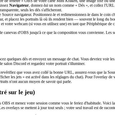
e de fenêtre » OBS de votre carte Mini Kraken, une image fixe ou une v
sissez
Navigateur
, donnez-lui un nom comme « Dés », et collez l'URL d
nsparente, seuls les dés s'afficheront.
 Source navigateur. Positionnez-le et redimensionnez-le dans le coin ch
 et placez les portraits là où ils rendent bien — souvent le long du bor
 et votre webcam (si vous en utilisez une) en tant que Périphérique de c
e canevas d'OBS jusqu'à ce que la composition vous convienne. Les sourc
ancez quelques dés et envoyez un message de chat. Vous devriez voir les
e salon Discord et regardez votre portrait s'illuminer.
: revérifiez que vous avez collé la bonne URL, assurez-vous que la Sour
icher les jets » est activé dans les réglages du chat). Pour l'overlay de 
traits n'ont aucun moyen de savoir qui parle.
ré sur le jeu)
 OBS et menez votre session comme vous le feriez d'habitude. Voici la pa
Les overlays se mettent à jour tout seuls ; votre seul travail est de racon