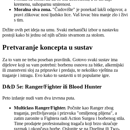
kremenu, suhoparnu smirenost.
Moralna siva zona.
"Čudovište" je ponekad lakši odgovor, a
pravi zlikovac nosi ljudsko lice. Vaš lovac bira manje zlo i živi
s tim.
Držite ovih pet ideja na umu. Svaki mehanički izbor u nastavku
postoji kako bi jednu od njih učinio stvarnom za stolom.
Pretvaranje koncepta u sustav
Za to vam ne treba poseban pravilnik. Gotovo svaki sustav ima
dijelove koji su vam potrebni: borbenu osnovu za bitke, alkemijski
ili znanstveni sloj za pripravke i predaju, te nekoliko vještina za
traganje i istragu. Evo kako to sastaviti u tri popularne igre.
D&D 5e: Ranger/Fighter ili Blood Hunter
Peto izdanje nudi vam dva izvrsna puta.
Multiclass Ranger/Fighter.
Počnite kao Ranger zbog
traganja, preživljavanja i prizvuka "omiljenog plijena", a
zatim zaronite u Fightera radi Action Surgea i borbenog stila.
Time prodajete profesionalnog tragača koji brzo skraćuje
razmak i okončava borbe. Oslonite se na Dueling ili Two-