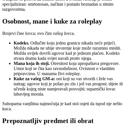
specijaliziran: smrtonosan, načitan i pomalo beznadan u sitnim
razgovorima.
Osobnost, mane i kuke za roleplay
Brojevi čine lovca; ovo čini
vašeg
lovca.
Kodeks.
Odlučite koju jednu granicu nikada neće prijeći.
Možda nikada ne ubije stvorenje koje može razumno misliti.
Možda uvijek dovrši ugovor kad je jednom plaćen. Kodeks
stvara dramu kada svijet navali protiv njega.
Mana koja ih stoji.
Otresitost koja upropaštava pregovore.
Umor koji se čita kao ravnodušnost. Ovisnost o vlastitim
pripravcima. U manama živi roleplay.
Kuke za vašeg GM-a:
oni koji su vas stvorili i žele vas
natrag; ugovor koji je pošao po zlu i još vas progoni; dijete ili
učenik kojeg niste namjeravali posvojiti; suparnički lovac
labavijeg morala.
Suhoparna vanjština najmoćnija je kad stol osjeti da ispod nje nešto
kuca.
Prepoznatljiv predmet ili obrat