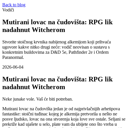
Back to blog
Vodiči
Mutirani lovac na čudovišta: RPG lik
nadahnut Witcherom
Stvorite stoičnog krvnika nabijenog alkemijom koji prihvaća
ugovore kakve nitko drugi neće: vodič neovisan o sustavu s
konkretnim buildovima za D&D 5e, Pathfinder 2e i Ordem
Paranormal.
2026-06-04
Mutirani lovac na čudovišta: RPG lik
nadahnut Witcherom
Neke junake vole. Vaš će biti potreban.
Mutirani lovac na čudovišta jedan je od najprivlačnijih arhetipova
fantastike: stoični tuđinac kojeg je alkemija pretvorila u nešto ne
posve ljudsko, lovac na ona stvorenja koja love sve ostale. Seljani se
prekriže kad ujašete u selo, plate vam da ubijete ono što vreba u