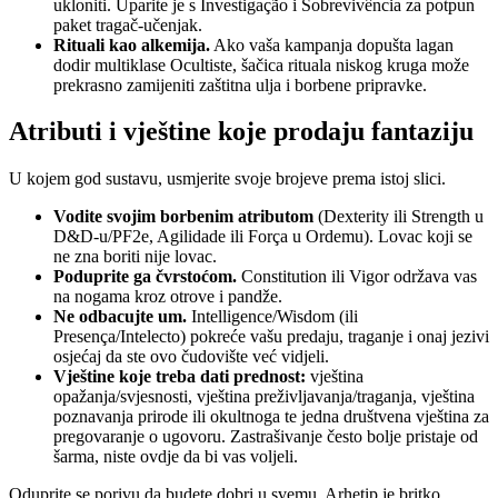
ukloniti. Uparite je s Investigação i Sobrevivência za potpun
paket tragač-učenjak.
Rituali kao alkemija.
Ako vaša kampanja dopušta lagan
dodir multiklase Ocultiste, šačica rituala niskog kruga može
prekrasno zamijeniti zaštitna ulja i borbene pripravke.
Atributi i vještine koje prodaju fantaziju
U kojem god sustavu, usmjerite svoje brojeve prema istoj slici.
Vodite svojim borbenim atributom
(Dexterity ili Strength u
D&D-u/PF2e, Agilidade ili Força u Ordemu). Lovac koji se
ne zna boriti nije lovac.
Poduprite ga čvrstoćom.
Constitution ili Vigor održava vas
na nogama kroz otrove i pandže.
Ne odbacujte um.
Intelligence/Wisdom (ili
Presença/Intelecto) pokreće vašu predaju, traganje i onaj jezivi
osjećaj da ste ovo čudovište već vidjeli.
Vještine koje treba dati prednost:
vještina
opažanja/svjesnosti, vještina preživljavanja/traganja, vještina
poznavanja prirode ili okultnoga te jedna društvena vještina za
pregovaranje o ugovoru. Zastrašivanje često bolje pristaje od
šarma, niste ovdje da bi vas voljeli.
Oduprite se porivu da budete dobri u svemu. Arhetip je britko