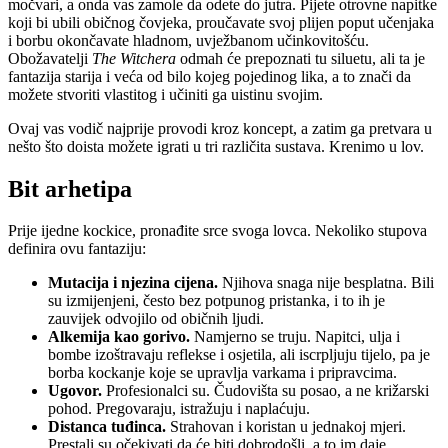
močvari, a onda vas zamole da odete do jutra. Pijete otrovne napitke
koji bi ubili običnog čovjeka, proučavate svoj plijen poput učenjaka
i borbu okončavate hladnom, uvježbanom učinkovitošću.
Obožavatelji
The Witchera
odmah će prepoznati tu siluetu, ali ta je
fantazija starija i veća od bilo kojeg pojedinog lika, a to znači da
možete stvoriti vlastitog i učiniti ga uistinu svojim.
Ovaj vas vodič najprije provodi kroz koncept, a zatim ga pretvara u
nešto što doista možete igrati u tri različita sustava. Krenimo u lov.
Bit arhetipa
Prije ijedne kockice, pronađite srce svoga lovca. Nekoliko stupova
definira ovu fantaziju:
Mutacija i njezina cijena.
Njihova snaga nije besplatna. Bili
su izmijenjeni, često bez potpunog pristanka, i to ih je
zauvijek odvojilo od običnih ljudi.
Alkemija kao gorivo.
Namjerno se truju. Napitci, ulja i
bombe izoštravaju reflekse i osjetila, ali iscrpljuju tijelo, pa je
borba kockanje koje se upravlja varkama i pripravcima.
Ugovor.
Profesionalci su. Čudovišta su posao, a ne križarski
pohod. Pregovaraju, istražuju i naplaćuju.
Distanca tuđinca.
Strahovan i koristan u jednakoj mjeri.
Prestali su očekivati da će biti dobrodošli, a to im daje