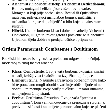
Alchemist (ili borbeni arhetip s Alchemist Dedicationom).
Bombe, mutageni i eliksiri
jesu
vaše otrovne varke.
Mutagenist koji prije borbe iskapi Bestial ili Quicksilver
mutagen, prihvaćajući manu zbog bonusa, najčistija je
mehanika "otruj se da pobijediš" u bilo kojem mainstream
sustavu.
Hibrid.
Uzmite borbenu klasu i dohvatite arhetip Alchemist
Dedication, ili igrajte Investigatora i posvetite se Alchemistu.
U jednom tijelu dobivate predaju, oštrice i pripravke.
Ordem Paranormal: Combatente s Ocultismom
Brazilski hit sustav istrage užasa prekrasno odgovara mračnijoj,
modernoj mitskoj inačici arhetipa.
Klasa: Combatente.
Ovo je vaša borbena okosnica, snažni
napadi, izdržljivost i staloženost izvježbanog ubojice.
Element i trilha.
Naginjite agresivnom borbenom putu kako
biste pouzdano mogli oboriti stvari koje obične ljude ni ne
dotiču. Preimenujte svoje oružje u oštricu urezanu ritualima,
namijenjenu Onoj strani.
Perícia: Ocultismo.
Presudno. Ovo je vaša "predaja o
čudovištima", koja vam omogućuje da prepoznate stvorenja,
predvidite slabosti i razumijete paranormalno koje ste plaćeni