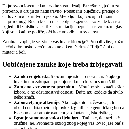
Dajte svom lovcu jedan nezaboravan detalj. Par oštrica, jednu za
prirodno, a drugu za nadnaravno. Pohabanu bilježnicu predaje o
čudovištima na mrtvom jeziku. Medaljon koji zazuji u blizini
natprirodnog. Bijelu kosu i rascijepljene zjenice ako želite klasičan
izgled, ili izmislite vlastiti znak mutacije: pepeljastosivu kožu, glas
koji se nikad ne podiže, oči koje ne odbijaju svjetlost.
Za obrat, zapitajte se: što je vaš lovac bio
prije
? Propali vitez, kužni
liječnik, hramsko siroče prodano alkemičarima? "Prije" čini da
mutacija boli.
Uobičajene zamke koje treba izbjegavati
Zamka edgelorda.
Stoičan nije isto što i okrutan. Najbolji
lovci imaju zakopanu pristojnost koju cinizam samo štiti.
Zamjena sive zone za prazninu.
"Moralno siv" znači teške
izbore, a ne odsutnost vrijednosti. Dajte mu kodeks da sivilo
nešto znači.
Zaboravljanje alkemije.
Ako izgradite mačevaoca, ali
nikada ne dotaknete pripravke, izgradili ste generičkog borca.
Kockanje sa samotrovanjem
jest
fantazija, iskoristite ga.
Igranje samotnog vuka cijelu igru.
Tuđinac, da; razbijač
družine, ne. Pronađite razlog zbog kojeg vaš lovac jaše baš s
ovim ljudima.