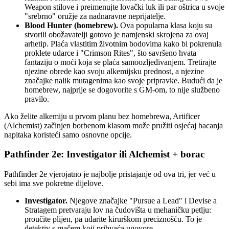
Weapon stilove i preimenujte lovački luk ili par oštrica u svoje
"srebrno" oružje za nadnaravne neprijatelje.
Blood Hunter (homebrew).
Ova popularna klasa koju su
stvorili obožavatelji gotovo je namjenski skrojena za ovaj
arhetip. Plaća vlastitim životnim bodovima kako bi pokrenula
proklete udarce i "Crimson Rites", što savršeno hvata
fantaziju o moći koja se plaća samoozljeđivanjem. Tretirajte
njezine obrede kao svoju alkemijsku prednost, a njezine
značajke nalik mutagenima kao svoje pripravke. Budući da je
homebrew, najprije se dogovorite s GM-om, to nije službeno
pravilo.
Ako želite alkemiju u prvom planu bez homebrewa, Artificer
(Alchemist) začinjen borbenom klasom može pružiti osjećaj bacanja
napitaka koristeći samo osnovne opcije.
Pathfinder 2e: Investigator ili Alchemist + borac
Pathfinder 2e vjerojatno je najbolje pristajanje od ova tri, jer već u
sebi ima sve pokretne dijelove.
Investigator.
Njegove značajke "Pursue a Lead" i Devise a
Stratagem pretvaraju lov na čudovišta u mehaničku petlju:
proučite plijen, pa udarite kirurškom preciznošću. To je
detektiv s mačem koji prihvaća ugovore.