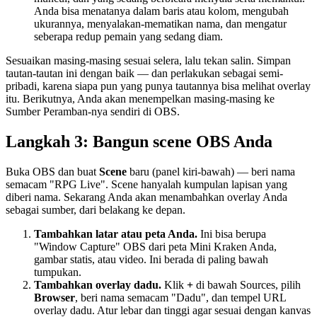
Anda bisa menatanya dalam baris atau kolom, mengubah
ukurannya, menyalakan-mematikan nama, dan mengatur
seberapa redup pemain yang sedang diam.
Sesuaikan masing-masing sesuai selera, lalu tekan salin. Simpan
tautan-tautan ini dengan baik — dan perlakukan sebagai semi-
pribadi, karena siapa pun yang punya tautannya bisa melihat overlay
itu. Berikutnya, Anda akan menempelkan masing-masing ke
Sumber Peramban-nya sendiri di OBS.
Langkah 3: Bangun scene OBS Anda
Buka OBS dan buat
Scene
baru (panel kiri-bawah) — beri nama
semacam "RPG Live". Scene hanyalah kumpulan lapisan yang
diberi nama. Sekarang Anda akan menambahkan overlay Anda
sebagai sumber, dari belakang ke depan.
Tambahkan latar atau peta Anda.
Ini bisa berupa
"Window Capture" OBS dari peta Mini Kraken Anda,
gambar statis, atau video. Ini berada di paling bawah
tumpukan.
Tambahkan overlay dadu.
Klik
+
di bawah Sources, pilih
Browser
, beri nama semacam "Dadu", dan tempel URL
overlay dadu. Atur lebar dan tinggi agar sesuai dengan kanvas