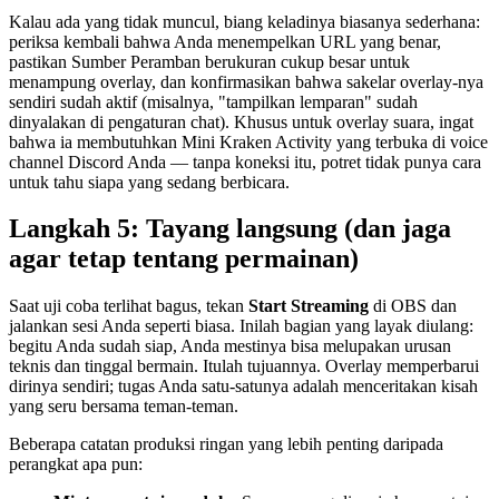
Kalau ada yang tidak muncul, biang keladinya biasanya sederhana:
periksa kembali bahwa Anda menempelkan URL yang benar,
pastikan Sumber Peramban berukuran cukup besar untuk
menampung overlay, dan konfirmasikan bahwa sakelar overlay-nya
sendiri sudah aktif (misalnya, "tampilkan lemparan" sudah
dinyalakan di pengaturan chat). Khusus untuk overlay suara, ingat
bahwa ia membutuhkan Mini Kraken Activity yang terbuka di voice
channel Discord Anda — tanpa koneksi itu, potret tidak punya cara
untuk tahu siapa yang sedang berbicara.
Langkah 5: Tayang langsung (dan jaga
agar tetap tentang permainan)
Saat uji coba terlihat bagus, tekan
Start Streaming
di OBS dan
jalankan sesi Anda seperti biasa. Inilah bagian yang layak diulang:
begitu Anda sudah siap, Anda mestinya bisa melupakan urusan
teknis dan tinggal bermain. Itulah tujuannya. Overlay memperbarui
dirinya sendiri; tugas Anda satu-satunya adalah menceritakan kisah
yang seru bersama teman-teman.
Beberapa catatan produksi ringan yang lebih penting daripada
perangkat apa pun: