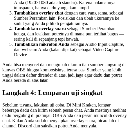
Anda (1920×1080 adalah standar). Karena halamannya
transparan, hanya dadu yang akan tampil.
Tambahkan overlay chat
dengan cara yang sama, sebagai
Sumber Peramban lain. Posisikan dan ubah ukurannya ke
sudut yang Anda pilih di pengaturannya.
Tambahkan overlay suara
sebagai Sumber Peramban
ketiga, dan letakkan potretnya di mana pun terlihat bagus —
sering kali di sepanjang tepi bawah.
Tambahkan mikrofon Anda
sebagai Audio Input Capture,
dan webcam Anda (kalau dipakai) sebagai Video Capture
Device.
Anda bisa menyeret dan mengubah ukuran tiap sumber langsung di
kanvas OBS hingga komposisinya terasa pas. Sumber yang lebih
tinggi dalam daftar dirender di atas, jadi jaga agar dadu dan potret
Anda berada di atas latar.
Langkah 4: Lemparan uji singkat
Sebelum tayang, lakukan uji coba. Di Mini Kraken, lempar
beberapa dadu dan kirim sebuah pesan chat. Anda mestinya melihat
dadu berguling di pratinjau OBS Anda dan pesan muncul di overlay
chat. Kalau Anda sudah menyiapkan overlay suara, bicaralah di
channel Discord dan saksikan potret Anda menyala.