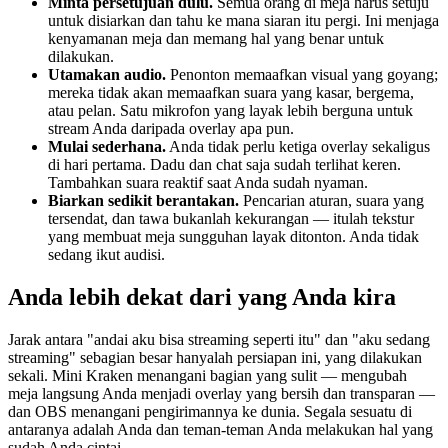
Minta persetujuan dulu.
Semua orang di meja harus setuju
untuk disiarkan dan tahu ke mana siaran itu pergi. Ini menjaga
kenyamanan meja dan memang hal yang benar untuk
dilakukan.
Utamakan audio.
Penonton memaafkan visual yang goyang;
mereka tidak akan memaafkan suara yang kasar, bergema,
atau pelan. Satu mikrofon yang layak lebih berguna untuk
stream Anda daripada overlay apa pun.
Mulai sederhana.
Anda tidak perlu ketiga overlay sekaligus
di hari pertama. Dadu dan chat saja sudah terlihat keren.
Tambahkan suara reaktif saat Anda sudah nyaman.
Biarkan sedikit berantakan.
Pencarian aturan, suara yang
tersendat, dan tawa bukanlah kekurangan — itulah tekstur
yang membuat meja sungguhan layak ditonton. Anda tidak
sedang ikut audisi.
Anda lebih dekat dari yang Anda kira
Jarak antara "andai aku bisa streaming seperti itu" dan "aku sedang
streaming" sebagian besar hanyalah persiapan ini, yang dilakukan
sekali. Mini Kraken menangani bagian yang sulit — mengubah
meja langsung Anda menjadi overlay yang bersih dan transparan —
dan OBS menangani pengirimannya ke dunia. Segala sesuatu di
antaranya adalah Anda dan teman-teman Anda melakukan hal yang
sudah Anda cintai.