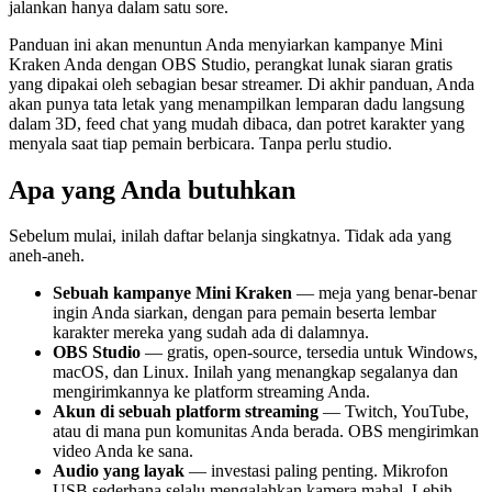
jalankan hanya dalam satu sore.
Panduan ini akan menuntun Anda menyiarkan kampanye Mini
Kraken Anda dengan OBS Studio, perangkat lunak siaran gratis
yang dipakai oleh sebagian besar streamer. Di akhir panduan, Anda
akan punya tata letak yang menampilkan lemparan dadu langsung
dalam 3D, feed chat yang mudah dibaca, dan potret karakter yang
menyala saat tiap pemain berbicara. Tanpa perlu studio.
Apa yang Anda butuhkan
Sebelum mulai, inilah daftar belanja singkatnya. Tidak ada yang
aneh-aneh.
Sebuah kampanye Mini Kraken
— meja yang benar-benar
ingin Anda siarkan, dengan para pemain beserta lembar
karakter mereka yang sudah ada di dalamnya.
OBS Studio
— gratis, open-source, tersedia untuk Windows,
macOS, dan Linux. Inilah yang menangkap segalanya dan
mengirimkannya ke platform streaming Anda.
Akun di sebuah platform streaming
— Twitch, YouTube,
atau di mana pun komunitas Anda berada. OBS mengirimkan
video Anda ke sana.
Audio yang layak
— investasi paling penting. Mikrofon
USB sederhana selalu mengalahkan kamera mahal. Lebih