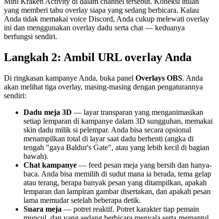
Mini Kraken Activity di dalam channel tersebut. Koneksi itulah
yang memberi tahu overlay siapa yang sedang berbicara. Kalau
Anda tidak memakai voice Discord, Anda cukup melewati overlay
ini dan menggunakan overlay dadu serta chat — keduanya
berfungsi sendiri.
Langkah 2: Ambil URL overlay Anda
Di ringkasan kampanye Anda, buka panel
Overlays OBS
. Anda
akan melihat tiga overlay, masing-masing dengan pengaturannya
sendiri:
Dadu meja 3D
— layar transparan yang menganimasikan
setiap lemparan di kampanye dalam 3D sungguhan, memakai
skin dadu milik si pelempar. Anda bisa secara opsional
menampilkan total di layar saat dadu berhenti (angka di
tengah "gaya Baldur's Gate", atau yang lebih kecil di bagian
bawah).
Chat kampanye
— feed pesan meja yang bersih dan hanya-
baca. Anda bisa memilih di sudut mana ia berada, tema gelap
atau terang, berapa banyak pesan yang ditampilkan, apakah
lemparan dan lampiran gambar disertakan, dan apakah pesan
lama memudar setelah beberapa detik.
Suara meja
— potret reaktif. Potret karakter tiap pemain
muncul, dan yang sedang berbicara menyala serta memantul.