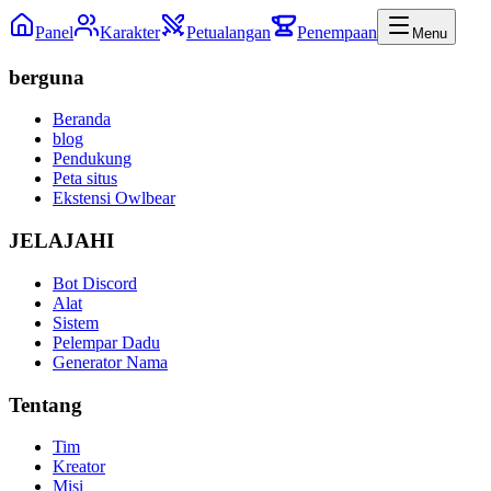
Panel
Karakter
Petualangan
Penempaan
Menu
berguna
Beranda
blog
Pendukung
Peta situs
Ekstensi Owlbear
JELAJAHI
Bot Discord
Alat
Sistem
Pelempar Dadu
Generator Nama
Tentang
Tim
Kreator
Misi