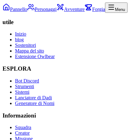
Pannello
Personaggi
Avventure
Forgia
Menu
utile
Inizio
blog
Sostenitori
Mappa del sito
Estensione Owlbear
ESPLORA
Bot Discord
Strumenti
Sistemi
Lanciatore di Dadi
Generatore di Nomi
Informazioni
Squadra
Creator
Missione