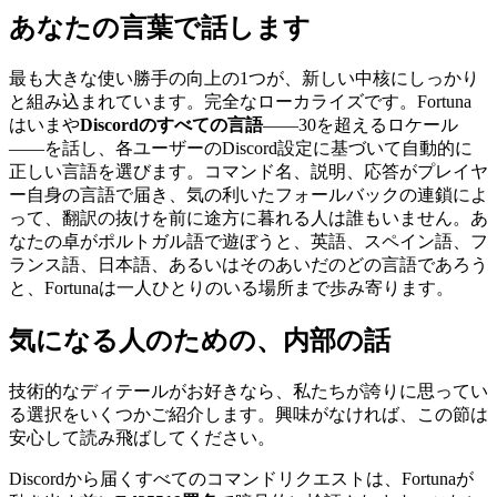
あなたの言葉で話します
最も大きな使い勝手の向上の1つが、新しい中核にしっかり
と組み込まれています。完全なローカライズです。Fortuna
はいまや
Discordのすべての言語
――30を超えるロケール
――を話し、各ユーザーのDiscord設定に基づいて自動的に
正しい言語を選びます。コマンド名、説明、応答がプレイヤ
ー自身の言語で届き、気の利いたフォールバックの連鎖によ
って、翻訳の抜けを前に途方に暮れる人は誰もいません。あ
なたの卓がポルトガル語で遊ぼうと、英語、スペイン語、フ
ランス語、日本語、あるいはそのあいだのどの言語であろう
と、Fortunaは一人ひとりのいる場所まで歩み寄ります。
気になる人のための、内部の話
技術的なディテールがお好きなら、私たちが誇りに思ってい
る選択をいくつかご紹介します。興味がなければ、この節は
安心して読み飛ばしてください。
Discordから届くすべてのコマンドリクエストは、Fortunaが