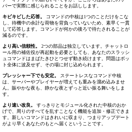
バーで実際に感じられることをお話しします。
キビキビした応答。
コマンドの中核は1つのことだけをこな
し、待機中の余計な荷物を背負っていないため、素早く一貫
して応答します。コマンドが何かの後ろで待たされることが
減るのです。
より高い信頼性。
2つの部品は独立しています。チャットロ
ール用の補佐役が再起動を必要としても、あなたのスラッシ
ュコマンドはまばたきひとつせず動き続けます。問題はボッ
ト全体に波及せず、その場に封じ込められます。
プレッシャー下でも安定。
ステートレスなコマンド中核
は、サーバーやプレイヤーが増えても重みを溜め込みませ
ん。賑やかな夜も、静かな夜とずっと近い振る舞いをしま
す。
より速い改良。
すっきりとモジュール化された中核のおか
げで、周りのすべてを乱すことなく機能を追加・修正できま
す。新しいコマンドはきれいに収まり、つまりアップデート
がより早くあなたのもとへ届くということです。