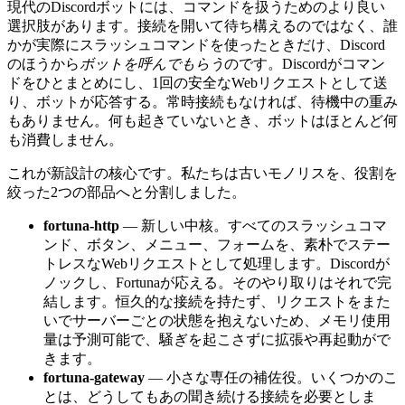
現代のDiscordボットには、コマンドを扱うためのより良い
選択肢があります。接続を開いて待ち構えるのではなく、誰
かが実際にスラッシュコマンドを使ったときだけ、Discord
のほうから
ボットを呼んでもらう
のです。Discordがコマン
ドをひとまとめにし、1回の安全なWebリクエストとして送
り、ボットが応答する。常時接続もなければ、待機中の重み
もありません。何も起きていないとき、ボットはほとんど何
も消費しません。
これが新設計の核心です。私たちは古いモノリスを、役割を
絞った2つの部品へと分割しました。
fortuna-http
— 新しい中核。すべてのスラッシュコマ
ンド、ボタン、メニュー、フォームを、素朴でステー
トレスなWebリクエストとして処理します。Discordが
ノックし、Fortunaが応える。そのやり取りはそれで完
結します。恒久的な接続を持たず、リクエストをまた
いでサーバーごとの状態を抱えないため、メモリ使用
量は予測可能で、騒ぎを起こさずに拡張や再起動がで
きます。
fortuna-gateway
— 小さな専任の補佐役。いくつかのこ
とは、どうしてもあの聞き続ける接続を必要としま