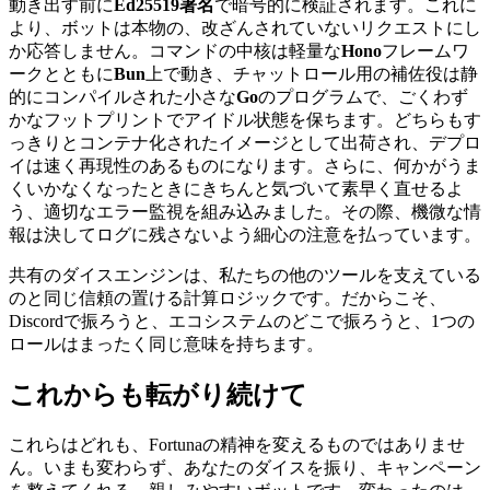
動き出す前に
Ed25519署名
で暗号的に検証されます。これに
より、ボットは本物の、改ざんされていないリクエストにし
か応答しません。コマンドの中核は軽量な
Hono
フレームワ
ークとともに
Bun
上で動き、チャットロール用の補佐役は静
的にコンパイルされた小さな
Go
のプログラムで、ごくわず
かなフットプリントでアイドル状態を保ちます。どちらもす
っきりとコンテナ化されたイメージとして出荷され、デプロ
イは速く再現性のあるものになります。さらに、何かがうま
くいかなくなったときにきちんと気づいて素早く直せるよ
う、適切なエラー監視を組み込みました。その際、機微な情
報は決してログに残さないよう細心の注意を払っています。
共有のダイスエンジンは、私たちの他のツールを支えている
のと同じ信頼の置ける計算ロジックです。だからこそ、
Discordで振ろうと、エコシステムのどこで振ろうと、1つの
ロールはまったく同じ意味を持ちます。
これからも転がり続けて
これらはどれも、Fortunaの精神を変えるものではありませ
ん。いまも変わらず、あなたのダイスを振り、キャンペーン