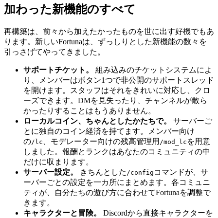
加わった新機能のすべて
再構築は、前々から加えたかったものを世に出す好機でもあ
ります。新しいFortunaは、ずっしりとした新機能の数々を
引っさげてやってきました。
サポートチケット。
組み込みのチケットシステムによ
り、メンバーはボタン1つで非公開のサポートスレッド
を開けます。スタッフはそれをきれいに対応し、クロ
ーズできます。DMを見失ったり、チャンネルが散ら
かったりすることはもうありません。
ローカルコイン、ちゃんとしたかたちで。
サーバーご
とに独自のコイン経済を持てます。メンバー向け
の
、モデレーター向けの残高管理用
を用意
/lc
/mod_lc
しました。報酬とランクはあなたのコミュニティの中
だけに収まります。
サーバー設定。
きちんとした
コマンドが、サ
/config
ーバーごとの設定を一カ所にまとめます。各コミュニ
ティが、自分たちの遊び方に合わせてFortunaを調整で
きます。
キャラクターと冒険。
Discordから直接キャラクターを