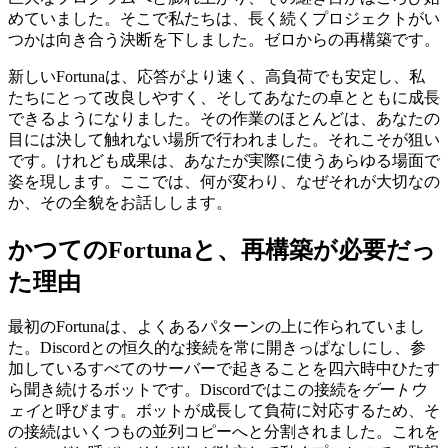
めていました。そこで私たちは、長く続くプロジェクトがい
つかは向き合う決断を下しました。ゼロからの再構築です。
新しいFortunaは、応答がより速く、高負荷でも安定し、私
たちにとって改良しやすく、そしてあなたの卓とともに成長
できるようになりました。その作業のほとんどは、あなたの
目には決して触れない場所で行われました。それこそが狙い
です。けれども成果は、あなたが実際に使うあらゆる場面で
姿を現します。ここでは、何が変わり、なぜそれが大切なの
か、その全貌をお話しします。
かつてのFortunaと、再構築が必要だっ
た理由
最初のFortunaは、よくあるパターンの上に作られていまし
た。Discordとの恒久的な接続を常に開きっぱなしにし、参
加しているすべてのサーバーで起きることを四六時中ひたす
ら聞き続けるボットです。Discordではこの接続を
ゲートウ
ェイ
と呼びます。ボットが成長して負荷に対応するため、そ
の接続はいくつもの並列コピーへと分割されました。これを