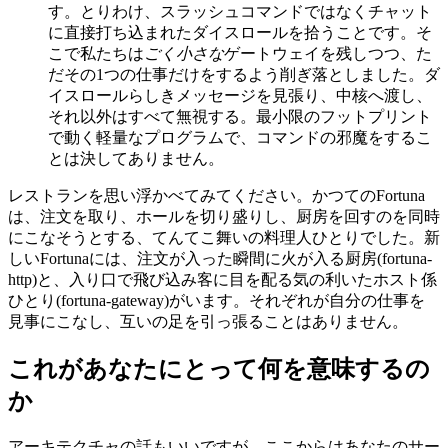
す。とりわけ、スラッシュコマンドではなくチャット
に直接打ち込まれたダイスロールを拾うことです。そ
こで私たちは
ごく小さな
ゲートウェイを残しつつ、た
だその1つの仕事だけをするよう削ぎ落としました。ダ
イスロールらしきメッセージを見張り、中核へ渡し、
それ以外はすべて無視する。最小限のフットプリント
で動く軽量なプログラムで、コマンドの邪魔をするこ
とは決してありません。
レストランを思い浮かべてみてください。かつてのFortuna
は、注文を取り、ホールを切り盛りし、厨房を回すのを同時
にこなそうとする、てんてこ舞いの料理人ひとりでした。新
しいFortunaには、注文が入った瞬間に火が入る厨房(fortuna-
http)と、入り口で飛び込み客に目を配る気の利いたホスト係
ひとり(fortuna-gateway)がいます。それぞれが自分の仕事を
見事にこなし、互いの足を引っ張ることはありません。
これがあなたにとって何を意味するの
か
アーキテクチャの話もいいですが、ここからはあなたのサー