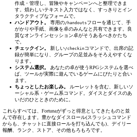
作成・管理し、冒険やキャンペーンへと整理できま
す。煩わしいテキスト入力ではなく、すっきりとイン
タラクティブなフォームで。
ハンドアウト。
専用の
フローを通じて、手
/handouts
がかりや手紙、画像を卓のみんなと共有できます。良
質なオンラインセッション卓がそうあるべきかたち
で。
チェックイン。
新しい
コマンドで、出席の記
/checkin
録が簡単になり、グループの足並みをそろえやすくな
ります。
システム選択。
あなたの卓が使うRPGシステムを選べ
ば、ツールが実際に遊んでいるゲームにぴたりと合い
ます。
ちょっとしたお楽しみ。
ルーレットを含む、新しいソ
ーシャル系・ゲーム系コマンド。ダイスとダイスのあ
いだのひとときのために。
これらすべては、Fortunaがずっと得意としてきたものと並
んで存在します。豊かなダイスロール(スラッシュコマンド
からも、チャットに直接ロールを打ち込んでも)、デイリー
報酬、ランク、ストア、その他もろもろです。