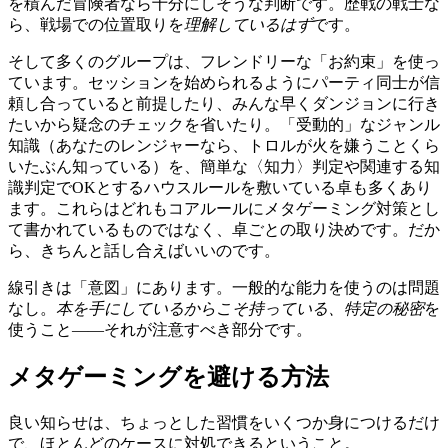
を積んだ冒険者なら十分にしそうな判断です。歴戦の戦士な
ら、戦場での位置取りを
理解しているはず
です。
そして多くのグループは、フレンドリーな「お約束」を使っ
ています。セッションを始められるようにパーティ同士が信
頼し合っていると前提したり、みんな早くダンジョンに行き
たいから疑念のチェックを省いたり。「受動的」なジャンル
知識（あなたのレンジャーなら、トロルが火を嫌うことくら
いたぶん知っている）を、簡単な〈知力〉判定や関連する知
識判定でOKとするハウスルールを敷いている卓も多くあり
ます。これらはどれもコアルールにメタゲーミング対策とし
て書かれているものではなく、卓ごとの取り決めです。だか
ら、きちんと話し合えばいいのです。
線引きは「意図」にあります。一般的な能力を使うのは問題
なし。
本を手にしているからこそ持っている、特定の秘密
を
使うこと――それが注意すべき部分です。
メタゲーミングを避ける方法
良い知らせは、ちょっとした習慣をいくつか身につけるだけ
で、ほとんどのケースに対処できるということ。