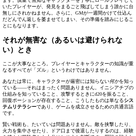
ます。慎重で無知なキャラクターを丁寧にロールプレイして
いたプレイヤーが、発見をまるごと飛ばしてしまう誰かに台
無しにされかねません。さらに、GMが一週間かけて仕込ん
だどんでん返しを萎ませてしまい、その準備を踏みにじるこ
とにもなります。
それが無害な（あるいは避けられな
い）とき
ここが大事なところ。プレイヤーとキャラクターの知識が重
なるすべてが「ズル」というわけではありません。
あなたは常に、キャラクターが厳密には知らない
何か
を知っ
ている――それはまったく問題ありません。イニシアチブの
仕組みを知っていること、攻撃するときにd20を振ること、
回復ポーションが存在すること、こうしたものは単なる
シス
テムリテラシー
であり、ゲームを成立させるための共通言語
です。
賢い戦術も、たいていは問題ありません。敵を挟撃したり、
火力を集中させたり、ドア口まで後退したりするのは、経験