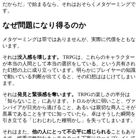
だからだ」で始まるなら、それはおそらくメタゲーミングで
す。
なぜ問題になり得るのか
メタゲーミングは罪ではありませんが、実際に代償をともな
います。
それは
没入感を壊します。
TRPGは、これらのキャラクター
が本当の人間として本当の選択をしている、という共有され
た幻想の上に成り立っています。明らかにプレイヤーの知識
で動いている判断が出てくると、その幻想ははじけてしまい
ます。
それは
発見と緊張感を奪います。
TRPGの楽しさの半分は
「知らないこと」にあります。トロルが火に弱いこと、ヴァ
ンパイアが日光から逃げること、あるいは親切な商人こそが
黒幕であることをすでに知っていたら、卓はそうした瞬間を
引き立てる「じわじわした種明かし」を失ってしまいます。
それはまた、
他の人にとって不公平に感じられる
こともあり