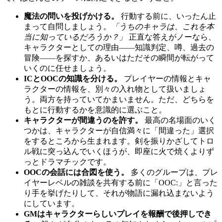
魔法の問いを投げかける。
行動する前に、いったん止
まって自問しましょう。
「うちのキャラは、これを本
当に知っているだろうか？」
正直な答えがノーなら、
キャラクターとしての理由――知識判定、噂、過去の
冒険――を探すか、あるいはただその瞬間が転がって
いくのに任せましょう。
ICとOOCの知識を分ける。
プレイヤーの情報とキャ
ラクターの情報を、別々の入れ物として扱いましょ
う。両方を持っていてかまいません。ただ、どちらを
もとに行動するかを意識的に選ぶこと。
キャラクターが間違うのを許す。
最高の名場面のいく
つかは、キャラクターが自信満々に「間違った」選択
をするところから生まれます。剣を振りかざしてトロ
ル戦に突っ込んでいくほうが、即座に火で焼くよりず
っとドラマチックです。
OOCの会話には合図を使う。
多くのグループは、プレ
イヤーレベルの雑談を共有する前に「OOC:」と言った
り手を挙げたりして、それが物語に漏れ込まないよう
にしています。
GMはキャラクターらしいプレイを報酬で後押しでき