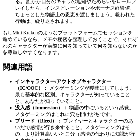
る。
誰かが自分のキャラの無知やためらいをロールプ
レイしたら、インスピレーションやボーナス経験値、
ちょっとした物語上の恩恵を渡しましょう。報われた
行動は、繰り返されます。
もしMini Krakenのようなプラットフォームでセッションを
進めているなら、メモや秘密を整理しておくことで、それぞ
れのキャラクターが実際に何を知っていて何を知らないのか
を尊重しやすくなります。
関連用語
インキャラクター/アウトオブキャラクター
（IC/OOC）：
メタゲーミングが曖昧にしてしまう、
最も基本的な区別。キャラクターが知っていること
と、あなたが知っていること。
没入感（Immersion）：
物語の中にいるという感覚。
メタゲーミングはこれに穴を開けがちです。
ブリード（Bleed）：
プレイヤーとキャラクターのあ
いだで感情が行き来すること。メタゲーミングはそ
の、より計算高いいとこ分（感情の代わりに知識が行