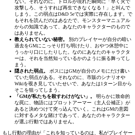
ない。それなのに、トロルが現れた瞬間に「早く火で
攻撃しろ、そうすれば再生できなくなる！」と叫んで
しまう。この弱点はD&D 5eでは実際に存在します。で
もそれを読んだのは
あなた
で、モンスターマニュアル
からの知識であって、あなたのキャラクターのもので
はありません。
教えられていない秘密。
別のプレイヤーが自分の暗い
過去をGMにこっそり打ち明けたり、おやつ休憩中に
うっかり口にしたりした。なのにあなたのキャラクタ
ーは、それを当然知っているかのように振る舞ってし
まう。
隠された弱点。
ボスにはGMが自分のメモにだけ書い
ていた弱点がある。それなのに、市販のシナリオや
Wikiを覗き見していたせいで、あなたは1ターン目から
そこを狙ってしまう。
「GMが私たちを殺すわけがない」。
明らかに致命的
な罠に、物語にはプロットアーマー（主人公補正）が
あると決めつけて突っ込んでいく。これはGMの意図
に対するメタな賭けであって、あなたのキャラクター
が選ぶ行動ではありません。
もし行動の理由が「これを知っているのは、私がプレイヤー