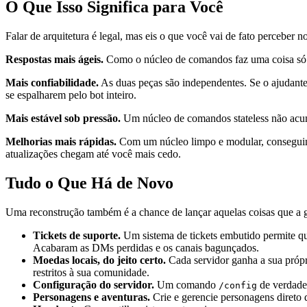
O Que Isso Significa para Você
Falar de arquitetura é legal, mas eis o que você vai de fato perceber no
Respostas mais ágeis.
Como o núcleo de comandos faz uma coisa só e
Mais confiabilidade.
As duas peças são independentes. Se o ajudante
se espalharem pelo bot inteiro.
Mais estável sob pressão.
Um núcleo de comandos stateless não acum
Melhorias mais rápidas.
Com um núcleo limpo e modular, conseguimo
atualizações chegam até você mais cedo.
Tudo o Que Há de Novo
Uma reconstrução também é a chance de lançar aquelas coisas que a g
Tickets de suporte.
Um sistema de tickets embutido permite qu
Acabaram as DMs perdidas e os canais bagunçados.
Moedas locais, do jeito certo.
Cada servidor ganha a sua pró
restritos à sua comunidade.
Configuração do servidor.
Um comando
de verdade 
/config
Personagens e aventuras.
Crie e gerencie personagens direto 