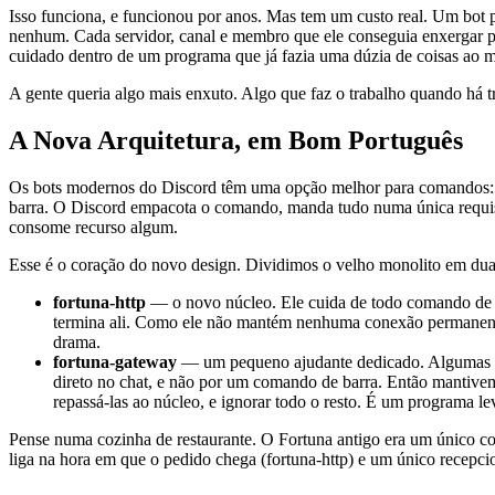
Isso funciona, e funcionou por anos. Mas tem um custo real. Um b
nenhum. Cada servidor, canal e membro que ele conseguia enxergar p
cuidado dentro de um programa que já fazia uma dúzia de coisas ao
A gente queria algo mais enxuto. Algo que faz o trabalho quando há t
A Nova Arquitetura, em Bom Português
Os bots modernos do Discord têm uma opção melhor para comandos: 
barra. O Discord empacota o comando, manda tudo numa única requis
consome recurso algum.
Esse é o coração do novo design. Dividimos o velho monolito em dua
fortuna-http
— o novo núcleo. Ele cuida de todo comando de ba
termina ali. Como ele não mantém nenhuma conexão permanente n
drama.
fortuna-gateway
— um pequeno ajudante dedicado. Algumas co
direto no chat, e não por um comando de barra. Então manti
repassá-las ao núcleo, e ignorar todo o resto. É um programa 
Pense numa cozinha de restaurante. O Fortuna antigo era um único c
liga na hora em que o pedido chega (fortuna-http) e um único recepc