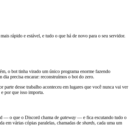
ais rápido e estável, e tudo o que há de novo para o seu servidor.
rém, o bot tinha virado um único programa enorme fazendo
ia precisa encarar: reconstruímos o bot do zero.
or parte desse trabalho aconteceu em lugares que você nunca vai ver
e por que isso importa.
ord — o que o Discord chama de
gateway
— e fica escutando tudo o
dida em várias cópias paralelas, chamadas de
shards
, cada uma um