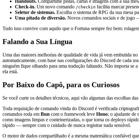
Handouts.
Compartilhe pistas, cartas e imagens com a sua me
Check-in.
Um novo comando
facilita marcar presen
/checkin
Seletor de sistemas.
Escolha o sistema de RPG da sua mesa par
Uma pitada de diversão.
Novos comandos sociais e de jogo —
Tudo isso convive com aquilo que o Fortuna sempre fez bem: rolagem d
Falando a Sua Língua
Uma das maiores melhorias de qualidade de vida já vem embutida no 
automaticamente, com base nas configurações do Discord de cada usu
ninguém fique olhando para uma tradução faltando. Não importa se a 
ela está.
Por Baixo do Capô, para os Curiosos
Se você curte os detalhes técnicos, aqui vão algumas das escolhas da
Toda requisição de comando vinda do Discord é verificada criptogr
comandos roda em
Bun
com o framework leve
Hono
; o ajudante de
como imagens limpas e conteinerizadas, o que torna os deploys rápido
rápido — sempre com o cuidado de nunca registrar nada sensível.
O motor de dados compartilhado é a mesma matemática confiável que 