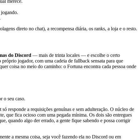
tual merece.
 jogando.
.
ens direto no chat), a recompensa diária, os ranks, a loja e o resto.
omas do Discord
— mais de trinta locales — e escolhe o certo
próprio jogador, com uma cadeia de fallback sensata para que
lquer coisa no meio do caminho: o Fortuna encontra cada pessoa onde
r o seu caso.
ot só responde a requisições genuínas e sem adulteração. O núcleo de
te, que fica ocioso com uma pegada mínima. Os dois são entregues
ue, quando algo der errado, a gente fique sabendo e possa corrigir
mente a mesma coisa, seja você fazendo ela no Discord ou em