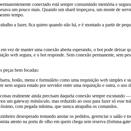
ot permanentemente conectado está sempre consumindo memória e segu
esava um pouco mais. Quando um shard tropeçava, um monte de servido
 mesmo tempo.
rabalho a fazer, fica quieto quando não há, e é montado a partir de pe
em vez de manter uma conexão aberta esperando, o bot pode deixar q
ição web segura, e o bot responde. Sem conexão permanente, sem peso
s peças bem focadas:
rra, botão, menu e formulário como uma requisição web simples e state
em segura estado por servidor entre uma requisição e outra, o uso de 
isas realmente ainda precisam daquela conexão sempre escutando — em
vemos um gateway
minúsculo
, mas reduzido ao osso para fazer só esse t
levíssimo, com pegada mínima, que nunca atrapalha os comandos.
ozinheiro desesperado tentando anotar os pedidos, gerenciar o salão e
ionista atento na porta de olho em quem chega sem reserva (fortuna-gat