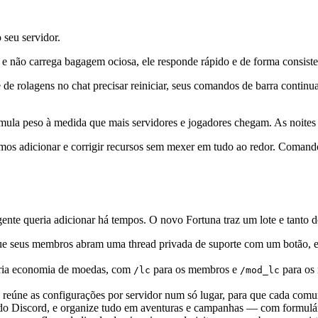
 seu servidor.
 não carrega bagagem ociosa, ele responde rápido e de forma consiste
 de rolagens no chat precisar reiniciar, seus comandos de barra conti
ula peso à medida que mais servidores e jogadores chegam. As noites
s adicionar e corrigir recursos sem mexer em tudo ao redor. Comandos
ente queria adicionar há tempos. O novo Fortuna traz um lote e tanto 
e seus membros abram uma thread privada de suporte com um botão, e d
pria economia de moedas, com
para os membros e
para os 
/lc
/mod_lc
reúne as configurações por servidor num só lugar, para que cada comun
do Discord, e organize tudo em aventuras e campanhas — com formulário