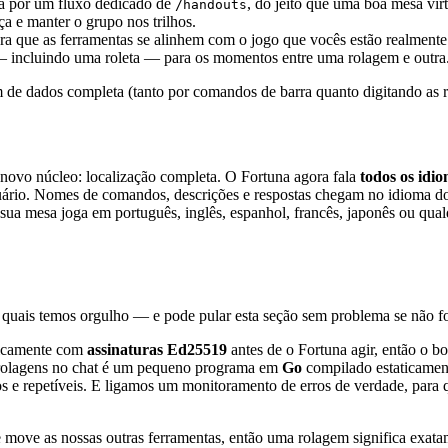
sa por um fluxo dedicado de
, do jeito que uma boa mesa vir
/handouts
ça e manter o grupo nos trilhos.
a que as ferramentas se alinhem com o jogo que vocês estão realmente
 incluindo uma roleta — para os momentos entre uma rolagem e outra
e dados completa (tanto por comandos de barra quanto digitando as rolag
novo núcleo: localização completa. O Fortuna agora fala
todos os idi
ário. Nomes de comandos, descrições e respostas chegam no idioma do 
sua mesa joga em português, inglês, espanhol, francês, japonês ou qua
s quais temos orgulho — e pode pular esta seção sem problema se não fo
aficamente com
assinaturas Ed25519
antes de o Fortuna agir, então o b
 rolagens no chat é um pequeno programa em
Go
compilado estaticamen
s e repetíveis. E ligamos um monitoramento de erros de verdade, para q
move as nossas outras ferramentas, então uma rolagem significa exata