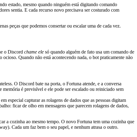
rando estado, mesmo quando ninguém está digitando comando
res sentia. E cada recurso novo precisava ser costurado com
quenas peças que podemos consertar ou escalar uma de cada vez.
ue o Discord
chame ele
só quando alguém de fato usa um comando de
 ocioso. Quando não está acontecendo nada, o bot praticamente não
less. O Discord bate na porta, o Fortuna atende, e a conversa
memória é previsível e ele pode ser escalado ou reiniciado sem
 especial capturar as rolagens de dados que as pessoas digitam
rabalho: ficar de olho em mensagens que parecem rolagens de dados,
 tocar a cozinha ao mesmo tempo. O novo Fortuna tem uma cozinha que
eway). Cada um faz bem o seu papel, e nenhum atrasa o outro.