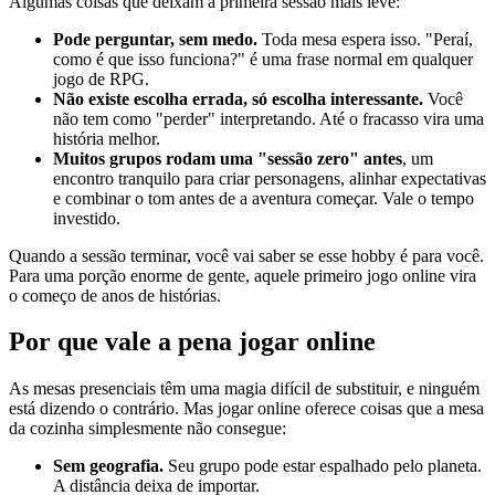
Algumas coisas que deixam a primeira sessão mais leve:
Pode perguntar, sem medo.
Toda mesa espera isso. "Peraí,
como é que isso funciona?" é uma frase normal em qualquer
jogo de RPG.
Não existe escolha errada, só escolha interessante.
Você
não tem como "perder" interpretando. Até o fracasso vira uma
história melhor.
Muitos grupos rodam uma "sessão zero" antes
, um
encontro tranquilo para criar personagens, alinhar expectativas
e combinar o tom antes de a aventura começar. Vale o tempo
investido.
Quando a sessão terminar, você vai saber se esse hobby é para você.
Para uma porção enorme de gente, aquele primeiro jogo online vira
o começo de anos de histórias.
Por que vale a pena jogar online
As mesas presenciais têm uma magia difícil de substituir, e ninguém
está dizendo o contrário. Mas jogar online oferece coisas que a mesa
da cozinha simplesmente não consegue:
Sem geografia.
Seu grupo pode estar espalhado pelo planeta.
A distância deixa de importar.