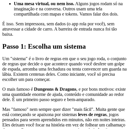
Uma mesa virtual, ou nem isso.
Alguns jogos rodam só na
imaginação e na conversa. Outros usam uma tela
compartilhada com mapas e tokens. Vamos falar dos dois.
É isso. Sem impressora, sem dados (o app rola por você), sem
atravessar a cidade de carro. A barreira de entrada nunca foi tão
baixa.
Passo 1: Escolha um sistema
Um "sistema" é o livro de regras em que o seu jogo roda, o conjunto
de regras que decide o que acontece quando você desfere um golpe
de espada, arromba uma fechadura ou tenta convencer um guarda na
lábia. Existem centenas deles. Como iniciante, você só precisa
escolher um para começar.
O mais famoso é
Dungeons & Dragons
, e por bons motivos: existe
uma quantidade enorme de ajuda, conteúdo e comunidade ao redor
dele. É um primeiro passo seguro e bem-amparado.
Mas "famoso" nem sempre quer dizer "mais fácil". Muita gente que
está começando se apaixona por sistemas
leves de regras
, jogos
pensados para serem aprendidos em minutos, não em noites inteiras.
Eles deixam você focar na história em vez de folhear um calhamaço