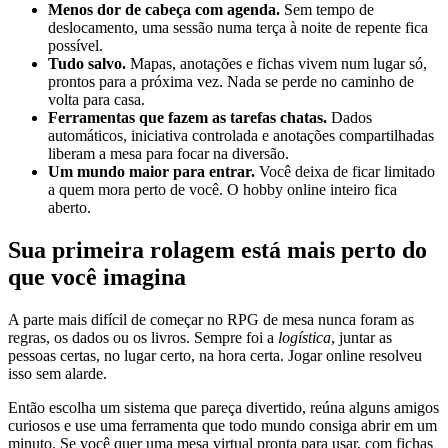
Menos dor de cabeça com agenda.
Sem tempo de
deslocamento, uma sessão numa terça à noite de repente fica
possível.
Tudo salvo.
Mapas, anotações e fichas vivem num lugar só,
prontos para a próxima vez. Nada se perde no caminho de
volta para casa.
Ferramentas que fazem as tarefas chatas.
Dados
automáticos, iniciativa controlada e anotações compartilhadas
liberam a mesa para focar na diversão.
Um mundo maior para entrar.
Você deixa de ficar limitado
a quem mora perto de você. O hobby online inteiro fica
aberto.
Sua primeira rolagem está mais perto do
que você imagina
A parte mais difícil de começar no RPG de mesa nunca foram as
regras, os dados ou os livros. Sempre foi a
logística
, juntar as
pessoas certas, no lugar certo, na hora certa. Jogar online resolveu
isso sem alarde.
Então escolha um sistema que pareça divertido, reúna alguns amigos
curiosos e use uma ferramenta que todo mundo consiga abrir em um
minuto. Se você quer uma mesa virtual pronta para usar, com fichas