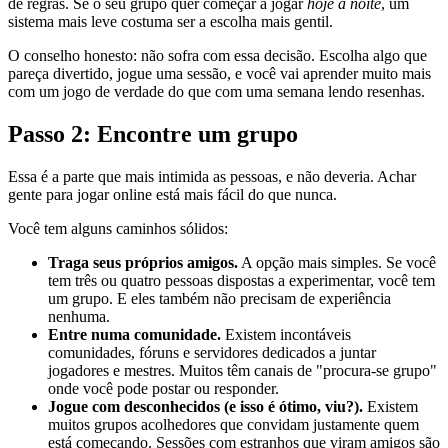
de regras. Se o seu grupo quer começar a jogar
hoje à noite
, um
sistema mais leve costuma ser a escolha mais gentil.
O conselho honesto: não sofra com essa decisão. Escolha algo que
pareça divertido, jogue uma sessão, e você vai aprender muito mais
com um jogo de verdade do que com uma semana lendo resenhas.
Passo 2: Encontre um grupo
Essa é a parte que mais intimida as pessoas, e não deveria. Achar
gente para jogar online está mais fácil do que nunca.
Você tem alguns caminhos sólidos:
Traga seus próprios amigos.
A opção mais simples. Se você
tem três ou quatro pessoas dispostas a experimentar, você tem
um grupo. E eles também não precisam de experiência
nenhuma.
Entre numa comunidade.
Existem incontáveis
comunidades, fóruns e servidores dedicados a juntar
jogadores e mestres. Muitos têm canais de "procura-se grupo"
onde você pode postar ou responder.
Jogue com desconhecidos (e isso é ótimo, viu?).
Existem
muitos grupos acolhedores que convidam justamente quem
está começando. Sessões com estranhos que viram amigos são