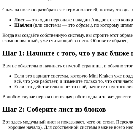
Сначала полезно разобраться с терминологией, потому что два 
Лист
— это один персонаж: паладин Альдрик с его конк
Шаблон
(или система) — это
образец
, по которому штам
Когда вы создаёте собственную систему, вы строите этот образ
скомпонованный, уже считающий за него. Обновите образец — 
Шаг 1: Начните с того, что у вас ближе 
Вам не обязательно начинать с пустой страницы, и обычно этог
Если это вариант системы, которую Mini Kraken уже под
всё, что уже работает, и измените только то, что отличаетс
Если это действительно нечто своё, начните с пустого лис
В любом случае первая настоящая работа одна и та же: довест
Шаг 2: Соберите лист из блоков
Вот здесь модульный лист и показывает, чего он стоит. Перекл
— хорошее начало). Для собственной системы важнее всего не