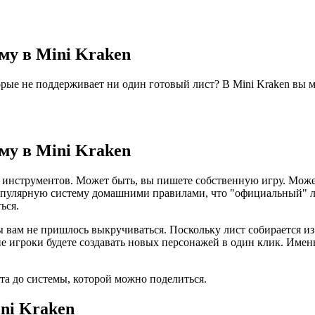
му в Mini Kraken
орые не поддерживает ни один готовый лист? В Mini Kraken вы 
му в Mini Kraken
инструментов. Может быть, вы пишете собственную игру. Может 
опулярную систему домашними правилами, что "официальный" ли
ься.
бы вам не пришлось выкручиваться. Поскольку лист собирается из
е игроки будете создавать новых персонажей в один клик. Именно
ста до системы, которой можно поделиться.
ini Kraken