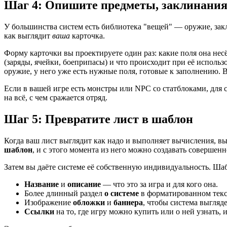
Шаг 4: Опишите предметы, заклинания
У большинства систем есть библиотека "вещей" — оружие, закл
как выглядит
ваша
карточка.
Форму карточки вы проектируете один раз: какие поля она несё
(заряды, ячейки, боеприпасы) и что происходит при её исполь
оружие, у него уже есть нужные поля, готовые к заполнению. 
Если в вашей игре есть монстры или NPC со статблоками, для 
на всё, с чем сражается отряд.
Шаг 5: Превратите лист в шаблон
Когда ваш лист выглядит как надо и выполняет вычисления, вы
шаблон
, и с этого момента из него можно создавать совершен
Затем вы даёте системе её собственную индивидуальность. Ша
Название
и
описание
— что это за игра и для кого она.
Более длинный раздел
о системе
в форматированном тексте
Изображение
обложки
и
баннера
, чтобы система выгляд
Ссылки
на то, где игру можно купить или о ней узнать, 