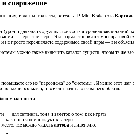
 и снаряжение
инания, таланты, гаджеты, ритуалы. В Mini Kraken это
Карточк
т (урон и дальность оружия, стоимость и уровень заклинания), 
зовании — через триггеры. Эта форма становится многоразовой с
Вы не просто перечисляете содержимое своей игры — вы объясня
системы можно также включить каталог существ, чтобы та же за
 повышаете его из "персонажа" до "системы". Именно этот шаг 
но новых персонажей, и все они начинают с вашего образца.
блон может нести:
 — для сеттинга, тона и заметок о том, как играть.
ела как настоящий продукт в галерее.
и место, где можно указать
автора
и лицензию.