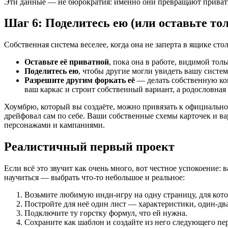
Эти данные — не бюрократия: именно они превращают приватный
Шаг 6: Поделитесь ею (или оставьте тол
Собственная система веселее, когда она не заперта в ящике стол
Оставьте её приватной
, пока она в работе, видимой толь
Поделитесь ею
, чтобы другие могли увидеть вашу систем
Разрешите другим форкать её
— делать собственную коп
ваш каркас и строит собственный вариант, а родословная 
Хоумбрю, который вы создаёте, можно привязать к официальной
дрейфовал сам по себе. Ваши собственные схемы карточек и в
персонажами и кампаниями.
Реалистичный первый проект
Если всё это звучит как очень много, вот честное успокоение:
научиться — выбрать что-то небольшое и реальное:
Возьмите любимую инди-игру на одну страницу, для кото
Постройте для неё один лист — характеристики, один-два
Подключите ту горстку формул, что ей нужна.
Сохраните как шаблон и создайте из него следующего пе