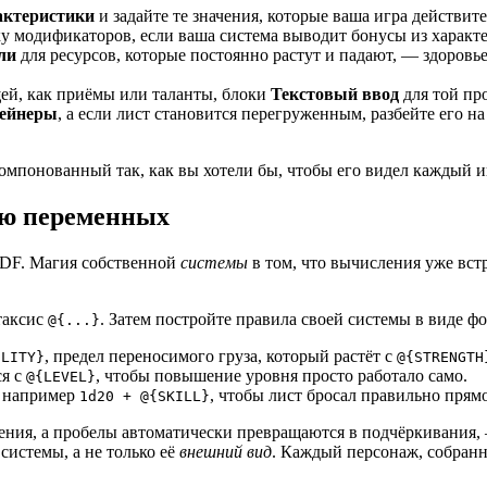
актеристики
и задайте те значения, которые ваша игра действит
ку модификаторов, если ваша система выводит бонусы из характ
ли
для ресурсов, которые постоянно растут и падают, — здоровье,
ей, как приёмы или таланты, блоки
Текстовый ввод
для той про
ейнеры
, а если лист становится перегруженным, разбейте его н
компонованный так, как вы хотели бы, чтобы его видел каждый и
ью переменных
PDF. Магия собственной
системы
в том, что вычисления уже вст
таксис
. Затем постройте правила своей системы в виде ф
@{...}
, предел переносимого груза, который растёт с
ILITY}
@{STRENGTH
ся с
, чтобы повышение уровня просто работало само.
@{LEVEL}
, например
, чтобы лист бросал правильно прямо
1d20 + @{SKILL}
ения, а пробелы автоматически превращаются в подчёркивания,
системы, а не только её
внешний вид
. Каждый персонаж, собранны