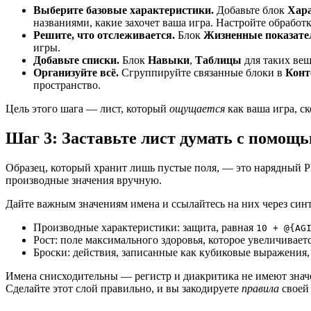
Выберите базовые характеристики.
Добавьте блок
Хар
названиями, какие захочет ваша игра. Настройте обработ
Решите, что отслеживается.
Блок
Жизненные показате
игры.
Добавьте списки.
Блок
Навыки
,
Таблицы
для таких вещ
Организуйте всё.
Сгруппируйте связанные блоки в
Конт
пространство.
Цель этого шага — лист, который
ощущается
как ваша игра, с
Шаг 3: Заставьте лист думать с помощ
Образец, который хранит лишь пустые поля, — это нарядный 
производные значения вручную.
Дайте важным значениям имена и ссылайтесь на них через син
Производные характеристики: защита, равная
10 + @{AG
Рост: поле максимального здоровья, которое увеличивает
Броски: действия, записанные как кубиковые выражения
Имена снисходительны — регистр и диакритика не имеют знач
Сделайте этот слой правильно, и вы закодируете
правила
своей 