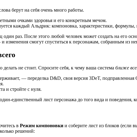
слова берут на себя очень много работы.
ретными очками здоровья и его конкретным мечом.
пуется каждый Альдрик: компоновка, характеристики, формулы, 
ец один раз. После этого любой человек может создать на его о
и изменения смогут спуститься к персонажам, собранным из не
всего
о делать не стоит. Спросите себя, к чему ваша система
ближе все
держивает, — переделка D&D, своя версия 3DeT, подправленная 
я.
та и стройте с нуля.
и один-единственный лист персонажа до того вида и поведения,
ючитесь в
Режим компоновки
и соберите лист из блоков (если 
сколько решений: