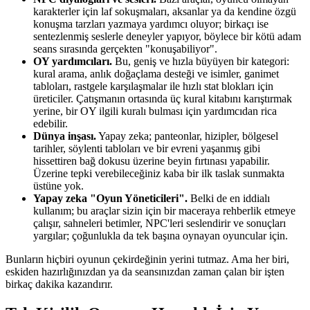
karakterler için laf sokuşmaları, aksanlar ya da kendine özgü
konuşma tarzları yazmaya yardımcı oluyor; birkaçı ise
sentezlenmiş seslerle deneyler yapıyor, böylece bir kötü adam
seans sırasında gerçekten "konuşabiliyor".
OY yardımcıları.
Bu, geniş ve hızla büyüyen bir kategori:
kural arama, anlık doğaçlama desteği ve isimler, ganimet
tabloları, rastgele karşılaşmalar ile hızlı stat blokları için
üreticiler. Çatışmanın ortasında üç kural kitabını karıştırmak
yerine, bir OY ilgili kuralı bulması için yardımcıdan rica
edebilir.
Dünya inşası.
Yapay zeka; panteonlar, hizipler, bölgesel
tarihler, söylenti tabloları ve bir evreni yaşanmış gibi
hissettiren bağ dokusu üzerine beyin fırtınası yapabilir.
Üzerine tepki verebileceğiniz kaba bir ilk taslak sunmakta
üstüne yok.
Yapay zeka "Oyun Yöneticileri".
Belki de en iddialı
kullanım; bu araçlar sizin için bir maceraya rehberlik etmeye
çalışır, sahneleri betimler, NPC'leri seslendirir ve sonuçları
yargılar; çoğunlukla da tek başına oynayan oyuncular için.
Bunların hiçbiri oyunun çekirdeğinin yerini tutmaz. Ama her biri,
eskiden hazırlığınızdan ya da seansınızdan zaman çalan bir işten
birkaç dakika kazandırır.