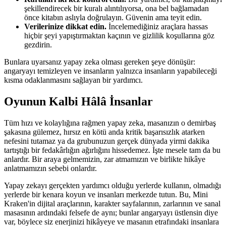
şekillendirecek bir kuralı alıntılıyorsa, ona bel bağlamadan
önce kitabın aslıyla doğrulayın. Güvenin ama teyit edin.
Verilerinize dikkat edin.
İncelemediğiniz araçlara hassas
hiçbir şeyi yapıştırmaktan kaçının ve gizlilik koşullarına göz
gezdirin.
Bunlara uyarsanız yapay zeka olması gereken şeye dönüşür:
angaryayı temizleyen ve insanların yalnızca insanların yapabileceği
kısma odaklanmasını sağlayan bir yardımcı.
Oyunun Kalbi Hâlâ İnsanlar
Tüm hızı ve kolaylığına rağmen yapay zeka, masanızın o demirbaş
şakasına gülemez, hırsız en kötü anda kritik başarısızlık atarken
nefesini tutamaz ya da grubunuzun gerçek dünyada yirmi dakika
tartıştığı bir fedakârlığın ağırlığını hissedemez. İşte mesele tam da bu
anlardır. Bir araya gelmemizin, zar atmamızın ve birlikte hikâye
anlatmamızın sebebi onlardır.
Yapay zekayı gerçekten yardımcı olduğu yerlerde kullanın, olmadığı
yerlerde bir kenara koyun ve insanları merkezde tutun. Bu, Mini
Kraken'in dijital araçlarının, karakter sayfalarının, zarlarının ve sanal
masasının ardındaki felsefe de aynı; bunlar angaryayı üstlensin diye
var, böylece siz enerjinizi hikâyeye ve masanın etrafındaki insanlara