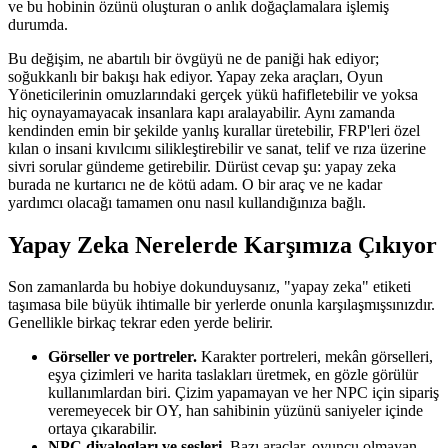
ve bu hobinin özünü oluşturan o anlık doğaçlamalara işlemiş
durumda.
Bu değişim, ne abartılı bir övgüyü ne de paniği hak ediyor;
soğukkanlı bir bakışı hak ediyor. Yapay zeka araçları, Oyun
Yöneticilerinin omuzlarındaki gerçek yükü hafifletebilir ve yoksa
hiç oynayamayacak insanlara kapı aralayabilir. Aynı zamanda
kendinden emin bir şekilde yanlış kurallar üretebilir, FRP'leri özel
kılan o insani kıvılcımı silikleştirebilir ve sanat, telif ve rıza üzerine
sivri sorular gündeme getirebilir. Dürüst cevap şu: yapay zeka
burada ne kurtarıcı ne de kötü adam. O bir araç ve ne kadar
yardımcı olacağı tamamen onu nasıl kullandığınıza bağlı.
Yapay Zeka Nerelerde Karşımıza Çıkıyor
Son zamanlarda bu hobiye dokunduysanız, "yapay zeka" etiketi
taşımasa bile büyük ihtimalle bir yerlerde onunla karşılaşmışsınızdır.
Genellikle birkaç tekrar eden yerde belirir.
Görseller ve portreler.
Karakter portreleri, mekân görselleri,
eşya çizimleri ve harita taslakları üretmek, en gözle görülür
kullanımlardan biri. Çizim yapamayan ve her NPC için sipariş
veremeyecek bir OY, han sahibinin yüzünü saniyeler içinde
ortaya çıkarabilir.
NPC diyalogları ve sesleri.
Bazı araçlar, oyuncu olmayan