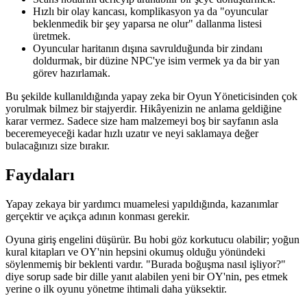
Hızlı bir olay kancası, komplikasyon ya da "oyuncular
beklenmedik bir şey yaparsa ne olur" dallanma listesi
üretmek.
Oyuncular haritanın dışına savrulduğunda bir zindanı
doldurmak, bir düzine NPC'ye isim vermek ya da bir yan
görev hazırlamak.
Bu şekilde kullanıldığında yapay zeka bir Oyun Yöneticisinden çok
yorulmak bilmez bir stajyerdir. Hikâyenizin ne anlama geldiğine
karar vermez. Sadece size ham malzemeyi boş bir sayfanın asla
beceremeyeceği kadar hızlı uzatır ve neyi saklamaya değer
bulacağınızı size bırakır.
Faydaları
Yapay zekaya bir yardımcı muamelesi yapıldığında, kazanımlar
gerçektir ve açıkça adının konması gerekir.
Oyuna giriş engelini düşürür. Bu hobi göz korkutucu olabilir; yoğun
kural kitapları ve OY'nin hepsini okumuş olduğu yönündeki
söylenmemiş bir beklenti vardır. "Burada boğuşma nasıl işliyor?"
diye sorup sade bir dille yanıt alabilen yeni bir OY'nin, pes etmek
yerine o ilk oyunu yönetme ihtimali daha yüksektir.