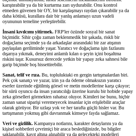
karıştırabilir ya da bir kurtarma zarı uydurabilir. Onu kontrol
etmeden güvenen bir OY, bir karşılaşmayı raydan çıkarabilir ya da
daha kötüsü, kurallara dair bir yanlış anlamayı uzun vadeli
oyununun temeline yerleştirebilir.
İnsani kıvılcımı yitirmek.
FRP'ler özünde sosyal bir sanat
biçimidir. Sihir çoğu zaman beklenmedik bir şakada, riskli bir
doğaçlama seçimde ya da arkadaşlar arasındaki bir zar atışının
paylaşılan geriliminde yaşar. Yaratıcı ve doğaçlama işin fazlasını
dışarıya yıkmak, deneyimi anlamlı kılan o şeyin içini boşaltma
riskini taşır. Kusursuz derecede yetkin bir yapay zeka sahnesi bile
garip biçimde boş hissettirebilir.
Sanat, telif ve rıza.
Bu, topluluktaki en gergin tartışmalardan biri.
Pek çok sanatçı ve yazar, izin ya da ödeme olmaksızın yaratıcı
eserler üzerinde eğitilmiş görsel ve metin modellerine karşı çıkıyor;
bir sürü oyuncu da insan yaratıcılığı üzerine kurulu bir hobide yapay
zeka görselleri görmekten rahatsız oluyor. Kimileri ise bunu, hiçbir
zaman sanat siparişi veremeyecek insanlar için erişilebilir araçlar
olarak görüyor. Bir uzlaşı yok ve her tarafta güçlü hisler var. Bu
tartışmanın yokmuş gibi davranmak kimseye fayda sağlamaz.
Veri ve gizlilik.
Kampanya notlarını, karakter detaylarını ya da
kişisel sohbetleri çevrimiçi bir araca beslediğinizde, bu bilgiler
saklanabilir, kayıt altına alınabilir ya da gelecekteki modelleri