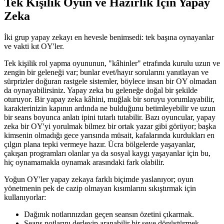
Tek Kişilik Oyun ve Hazırlık İçin Yapay
Zeka
İki grup yapay zekayı en hevesle benimsedi: tek başına oynayanlar
ve vakti kıt OY'ler.
Tek kişilik rol yapma oyununun, "kâhinler" etrafında kurulu uzun ve
zengin bir geleneği var; bunlar evet/hayır sorularını yanıtlayan ve
sürprizler doğuran rastgele sistemler, böylece insan bir OY olmadan
da oynayabilirsiniz. Yapay zeka bu geleneğe doğal bir şekilde
oturuyor. Bir yapay zeka kâhini, muğlak bir soruyu yorumlayabilir,
karakterinizin kapının ardında ne bulduğunu betimleyebilir ve uzun
bir seans boyunca anlatı ipini tutarlı tutabilir. Bazı oyuncular, yapay
zeka bir OY'yi yorulmak bilmez bir ortak yazar gibi görüyor; başka
kimsenin olmadığı gece yarısında müsait, kafalarında kurdukları en
çılgın plana tepki vermeye hazır. Ücra bölgelerde yaşayanlar,
çakışan programları olanlar ya da sosyal kaygı yaşayanlar için bu,
hiç oynamamakla oynamak arasındaki fark olabilir.
Yoğun OY'ler yapay zekaya farklı biçimde yaslanıyor; oyun
yönetmenin pek de cazip olmayan kısımlarını sıkıştırmak için
kullanıyorlar:
Dağınık notlarınızdan geçen seansın özetini çıkarmak.
Seans notlarını derleyip aranabilir bir şeye dönüştürmek.