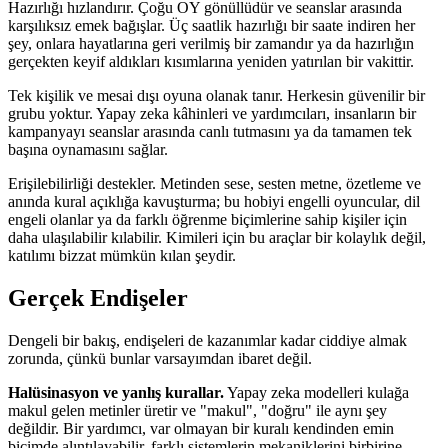
Hazırlığı hızlandırır. Çoğu OY gönüllüdür ve seanslar arasında
karşılıksız emek bağışlar. Üç saatlik hazırlığı bir saate indiren her
şey, onlara hayatlarına geri verilmiş bir zamandır ya da hazırlığın
gerçekten keyif aldıkları kısımlarına yeniden yatırılan bir vakittir.
Tek kişilik ve mesai dışı oyuna olanak tanır. Herkesin güvenilir bir
grubu yoktur. Yapay zeka kâhinleri ve yardımcıları, insanların bir
kampanyayı seanslar arasında canlı tutmasını ya da tamamen tek
başına oynamasını sağlar.
Erişilebilirliği destekler. Metinden sese, sesten metne, özetleme ve
anında kural açıklığa kavuşturma; bu hobiyi engelli oyuncular, dil
engeli olanlar ya da farklı öğrenme biçimlerine sahip kişiler için
daha ulaşılabilir kılabilir. Kimileri için bu araçlar bir kolaylık değil,
katılımı bizzat mümkün kılan şeydir.
Gerçek Endişeler
Dengeli bir bakış, endişeleri de kazanımlar kadar ciddiye almak
zorunda, çünkü bunlar varsayımdan ibaret değil.
Halüsinasyon ve yanlış kurallar.
Yapay zeka modelleri kulağa
makul gelen metinler üretir ve "makul", "doğru" ile aynı şey
değildir. Bir yardımcı, var olmayan bir kuralı kendinden emin
biçimde alıntılayabilir, farklı sistemlerin mekaniklerini birbirine