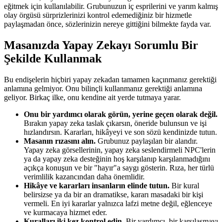
eğitmek için kullanılabilir. Grubunuzun iç esprilerini ve yarım kalmış
olay örgüsü sürprizlerinizi kontrol edemediğiniz bir hizmetle
paylaşmadan önce, sözlerinizin nereye gittiğini bilmekte fayda var.
Masanızda Yapay Zekayı Sorumlu Bir
Şekilde Kullanmak
Bu endişelerin hiçbiri yapay zekadan tamamen kaçınmanız gerektiği
anlamına gelmiyor. Onu bilinçli kullanmanız gerektiği anlamına
geliyor. Birkaç ilke, onu kendine ait yerde tutmaya yarar.
Onu bir yardımcı olarak görün, yerine geçen olarak değil.
Bırakın yapay zeka taslak çıkarsın, öneride bulunsun ve işi
hızlandırsın. Kararları, hikâyeyi ve son sözü kendinizde tutun.
Masanın rızasını alın.
Grubunuz paylaşılan bir alandır.
Yapay zeka görsellerinin, yapay zeka seslendirmeli NPC'lerin
ya da yapay zeka desteğinin hoş karşılanıp karşılanmadığını
açıkça konuşun ve bir "hayır"a saygı gösterin. Rıza, her türlü
verimlilik kazancından daha önemlidir.
Hikâye ve kararları insanların elinde tutun.
Bir kural
belirsizse ya da bir an dramatikse, kararı masadaki bir kişi
vermeli. En iyi kararlar yalnızca lafzi metne değil, eğlenceye
ve kurmacaya hizmet eder.
Kuralları iki kez kontrol edin.
Bir yardımcı, bir karşılaşmayı