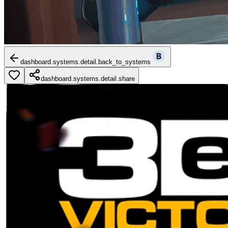
dashboard.systems.detail.back_to_systems
dashboard.systems.detail.share