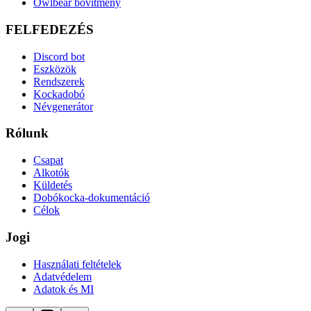
Owlbear bővítmény
FELFEDEZÉS
Discord bot
Eszközök
Rendszerek
Kockadobó
Névgenerátor
Rólunk
Csapat
Alkotók
Küldetés
Dobókocka-dokumentáció
Célok
Jogi
Használati feltételek
Adatvédelem
Adatok és MI