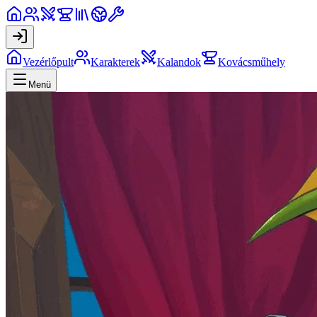
Vezérlőpult
Karakterek
Kalandok
Kovácsműhely
Menü