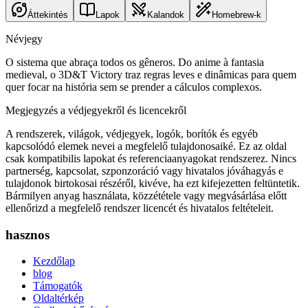
Áttekintés
Lapok
Kalandok
Homebrew-k
Névjegy
O sistema que abraça todos os gêneros. Do anime à fantasia
medieval, o 3D&T Victory traz regras leves e dinâmicas para quem
quer focar na história sem se prender a cálculos complexos.
Megjegyzés a védjegyekről és licencekről
A rendszerek, világok, védjegyek, logók, borítók és egyéb
kapcsolódó elemek nevei a megfelelő tulajdonosaiké. Ez az oldal
csak kompatibilis lapokat és referenciaanyagokat rendszerez.
Nincs
partnerség, kapcsolat, szponzoráció vagy hivatalos jóváhagyás e
tulajdonok birtokosai részéről, kivéve, ha ezt kifejezetten feltüntetik.
Bármilyen anyag használata, közzététele vagy megvásárlása előtt
ellenőrizd a megfelelő rendszer licencét és hivatalos feltételeit.
hasznos
Kezdőlap
blog
Támogatók
Oldaltérkép