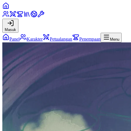
Masuk
Panel
Karakter
Petualangan
Penempaan
Menu