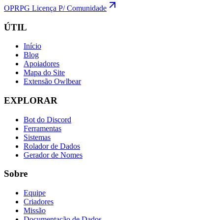
OPRPG Licença P/ Comunidade
ÚTIL
Início
Blog
Apoiadores
Mapa do Site
Extensão Owlbear
EXPLORAR
Bot do Discord
Ferramentas
Sistemas
Rolador de Dados
Gerador de Nomes
Sobre
Equipe
Criadores
Missão
Documentação de Dados