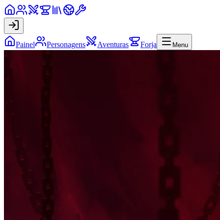
Painel
Personagens
Aventuras
Forja
Menu