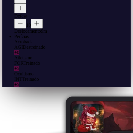
Defesa
10
Deslocamento
9m
Perícias
Acrobacia
AGI
Destreinado
+0
Atletismo
FOR
Treinado
+5
Ocultismo
INT
Treinado
+5