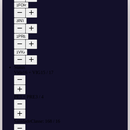
1
FOR
3
INT
1
PRE
1
VIG
Status
Vida
16 + VIG
15
/
17
PE
3 + PRE
3
/
4
Sanidade
Classe: 16
8
/
16