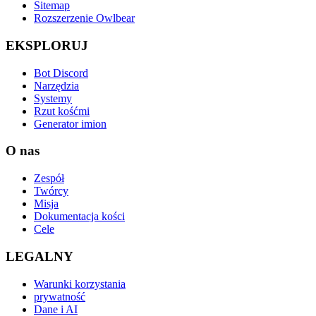
Sitemap
Rozszerzenie Owlbear
EKSPLORUJ
Bot Discord
Narzędzia
Systemy
Rzut kośćmi
Generator imion
O nas
Zespół
Twórcy
Misja
Dokumentacja kości
Cele
LEGALNY
Warunki korzystania
prywatność
Dane i AI