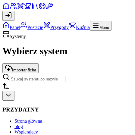
Panel
Postacie
Przygody
Kuźnia
Menu
Systemy
Wybierz system
Importar ficha
PRZYDATNY
Strona główna
blog
Wspierający