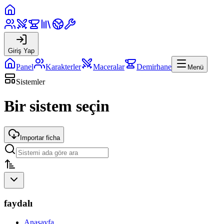
Giriş Yap
Panel
Karakterler
Maceralar
Demirhane
Menü
Sistemler
Bir sistem seçin
Importar ficha
faydalı
Anasayfa