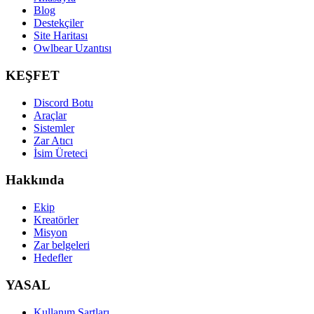
Blog
Destekçiler
Site Haritası
Owlbear Uzantısı
KEŞFET
Discord Botu
Araçlar
Sistemler
Zar Atıcı
İsim Üreteci
Hakkında
Ekip
Kreatörler
Misyon
Zar belgeleri
Hedefler
YASAL
Kullanım Şartları