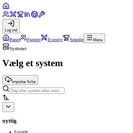
Log ind
Panel
Figurer
Eventyr
Smedje
Menu
Systemer
Vælg et system
Importar ficha
nyttig
Forside