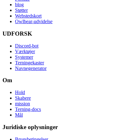
blog
Støtter
Webstedskort
Owlbear-udvidelse
UDFORSK
Discord-bot
Værktøjer
Systemer
Terningekaster
Navnegenerator
Om
Hold
Skabere
mission
Terning-docs
Mål
Juridiske oplysninger
Brugsbetingelser