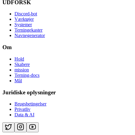
UDFORSK
Discord-bot
Værktøjer
Systemer
Terningekaster
Navnegenerator
Om
Hold
Skabere
mission
Terning-docs
Mål
Juridiske oplysninger
Brugsbetingelser
Privatliv
Data & AI