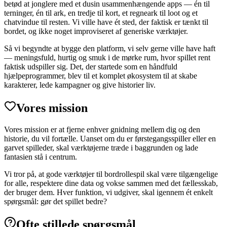
betød at jonglere med et dusin usammenhængende apps — én til
terninger, én til ark, en tredje til kort, et regneark til loot og et
chatvindue til resten. Vi ville have ét sted, der faktisk er tænkt til
bordet, og ikke noget improviseret af generiske værktøjer.
Så vi begyndte at bygge den platform, vi selv gerne ville have haft
— meningsfuld, hurtig og smuk i de mørke rum, hvor spillet rent
faktisk udspiller sig. Det, der startede som en håndfuld
hjælpeprogrammer, blev til et komplet økosystem til at skabe
karakterer, lede kampagner og give historier liv.
Vores mission
Vores mission er at fjerne enhver gnidning mellem dig og den
historie, du vil fortælle. Uanset om du er førstegangsspiller eller en
garvet spilleder, skal værktøjerne træde i baggrunden og lade
fantasien stå i centrum.
Vi tror på, at gode værktøjer til bordrollespil skal være tilgængelige
for alle, respektere dine data og vokse sammen med det fællesskab,
der bruger dem. Hver funktion, vi udgiver, skal igennem ét enkelt
spørgsmål: gør det spillet bedre?
Ofte stillede spørgsmål