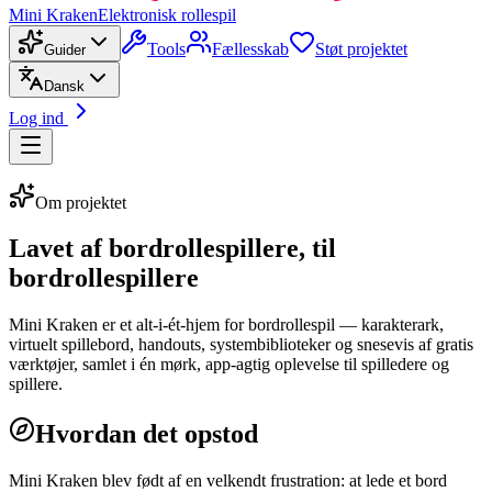
Mini Kraken
Elektronisk rollespil
Tools
Fællesskab
Støt projektet
Guider
Dansk
Log ind
Om projektet
Lavet af bordrollespillere, til
bordrollespillere
Mini Kraken er et alt-i-ét-hjem for bordrollespil — karakterark,
virtuelt spillebord, handouts, systembiblioteker og snesevis af gratis
værktøjer, samlet i én mørk, app-agtig oplevelse til spilledere og
spillere.
Hvordan det opstod
Mini Kraken blev født af en velkendt frustration: at lede et bord