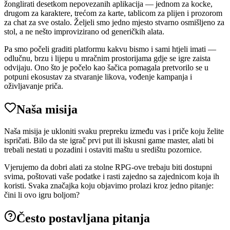
žonglirati desetkom nepovezanih aplikacija — jednom za kocke,
drugom za karaktere, trećom za karte, tablicom za plijen i prozorom
za chat za sve ostalo. Željeli smo jedno mjesto stvarno osmišljeno za
stol, a ne nešto improvizirano od generičkih alata.
Pa smo počeli graditi platformu kakvu bismo i sami htjeli imati —
odlučnu, brzu i lijepu u mračnim prostorijama gdje se igre zaista
odvijaju. Ono što je počelo kao šačica pomagala pretvorilo se u
potpuni ekosustav za stvaranje likova, vođenje kampanja i
oživljavanje priča.
Naša misija
Naša misija je ukloniti svaku prepreku između vas i priče koju želite
ispričati. Bilo da ste igrač prvi put ili iskusni game master, alati bi
trebali nestati u pozadini i ostaviti maštu u središtu pozornice.
Vjerujemo da dobri alati za stolne RPG-ove trebaju biti dostupni
svima, poštovati vaše podatke i rasti zajedno sa zajednicom koja ih
koristi. Svaka značajka koju objavimo prolazi kroz jedno pitanje:
čini li ovo igru boljom?
Često postavljana pitanja