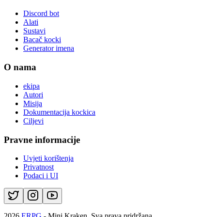
Discord bot
Alati
Sustavi
Bacač kocki
Generator imena
O nama
ekipa
Autori
Misija
Dokumentacija kockica
Ciljevi
Pravne informacije
Uvjeti korištenja
Privatnost
Podaci i UI
2026
ERPG
- Mini Kraken.
Sva prava pridržana.