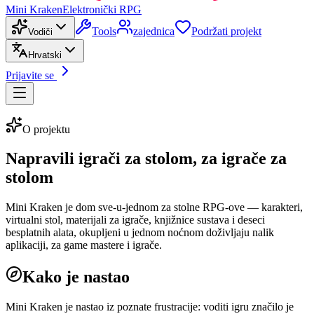
Mini Kraken
Elektronički RPG
Tools
zajednica
Podržati projekt
Vodiči
Hrvatski
Prijavite se
O projektu
Napravili igrači za stolom, za igrače za
stolom
Mini Kraken je dom sve-u-jednom za stolne RPG-ove — karakteri,
virtualni stol, materijali za igrače, knjižnice sustava i deseci
besplatnih alata, okupljeni u jednom noćnom doživljaju nalik
aplikaciji, za game mastere i igrače.
Kako je nastao
Mini Kraken je nastao iz poznate frustracije: voditi igru značilo je