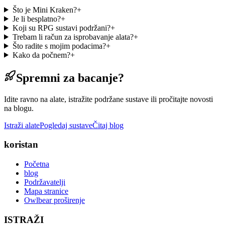
Što je Mini Kraken?
+
Je li besplatno?
+
Koji su RPG sustavi podržani?
+
Trebam li račun za isprobavanje alata?
+
Što radite s mojim podacima?
+
Kako da počnem?
+
Spremni za bacanje?
Idite ravno na alate, istražite podržane sustave ili pročitajte novosti
na blogu.
Istraži alate
Pogledaj sustave
Čitaj blog
koristan
Početna
blog
Podržavatelji
Mapa stranice
Owlbear proširenje
ISTRAŽI