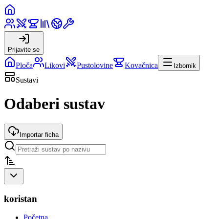
Prijavite se
Ploča
Likovi
Pustolovine
Kovačnica
Izbornik
Sustavi
Odaberi sustav
Importar ficha
koristan
Početna