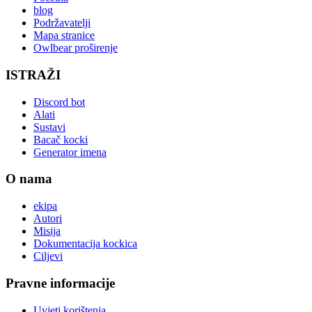
blog
Podržavatelji
Mapa stranice
Owlbear proširenje
ISTRAŽI
Discord bot
Alati
Sustavi
Bacač kocki
Generator imena
O nama
ekipa
Autori
Misija
Dokumentacija kockica
Ciljevi
Pravne informacije
Uvjeti korištenja