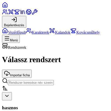
Bejelentkezés
Vezérlőpult
Karakterek
Kalandok
Kovácsműhely
Menü
Rendszerek
Válassz rendszert
Importar ficha
hasznos