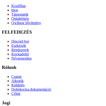
Kezdőlap
blog
Támogatók
Oldaltérkép
Owlbear bővítmény
FELFEDEZÉS
Discord bot
Eszközök
Rendszerek
Kockadobó
Névgenerátor
Rólunk
Csapat
Alkotók
Küldetés
Dobókocka-dokumentáció
Célok
Jogi